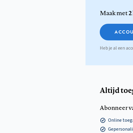
Maak met
2
ACCOU
Heb je al een a
Altijd to
Abonneer v
Online toega
Gepersonalis