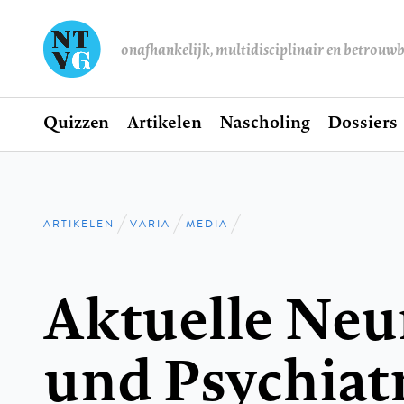
onafhankelijk, multidisciplinair en betrouw
Home
Quizzen
Artikelen
Nascholing
Dossiers
Hoofdnavigatie
ARTIKELEN
VARIA
MEDIA
Kruimelpad
Aktuelle Neu
und Psychiat