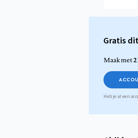
Gratis di
Maak met
2
ACCOU
Heb je al een a