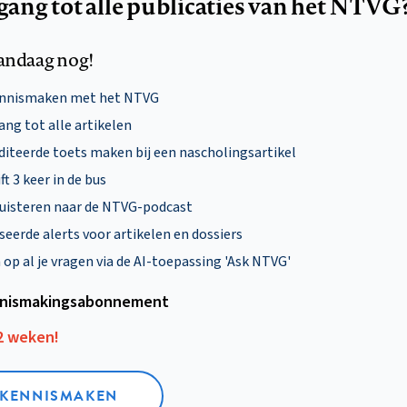
egang tot alle publicaties van het NTVG
andaag nog!
ennismaken met het NTVG
ng tot alle artikelen
diteerde toets maken bij een nascholingsartikel
ft 3 keer in de bus
uisteren naar de NTVG-podcast
eerde alerts voor artikelen en dossiers
p al je vragen via de AI-toepassing 'Ask NTVG'
nismakings­abonnement
12 weken!
L KENNISMAKEN