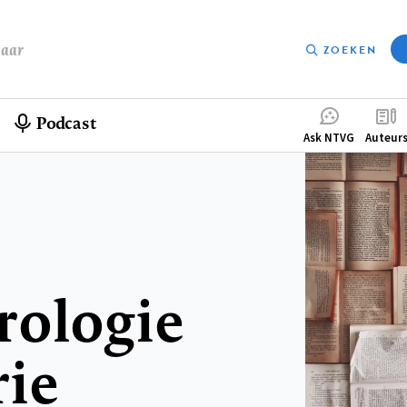
baar
ZOEKEN
Podcast
Compleme
Ask NTVG
Auteur
menu
rologie
rie