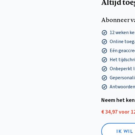
Altijd to
Abonneer v
12 weken k
Online toega
Eén geaccre
Het tijdschri
Onbeperkt l
Gepersonalis
Antwoorden o
Neem het ken
€ 34,97 voor 
IK WI