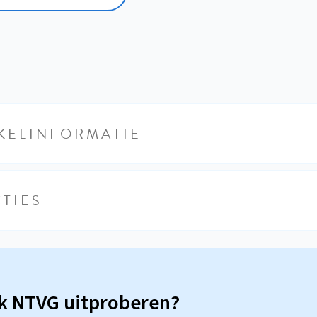
KELINFORMATIE
TIES
sk NTVG uitproberen?