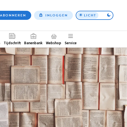
ABONNEREN
INLOGGEN
LICHT
Top
nav
ntair
s
Tijdschrift
Banenbank
Webshop
Service