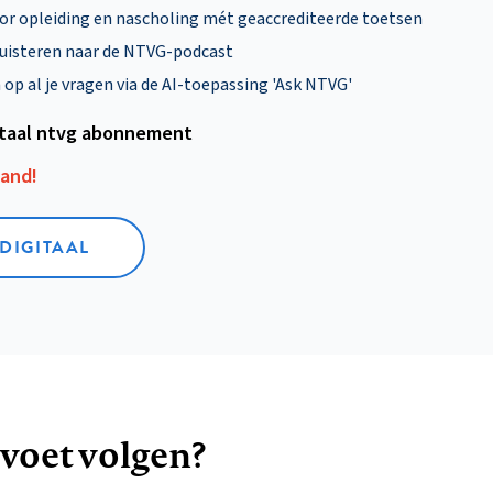
oor opleiding en nascholing mét geaccrediteerde toetsen
uisteren naar de NTVG-podcast
p al je vragen via de AI-toepassing 'Ask NTVG'
itaal ntvg abonnement
aand!
 DIGITAAL
 voet volgen?