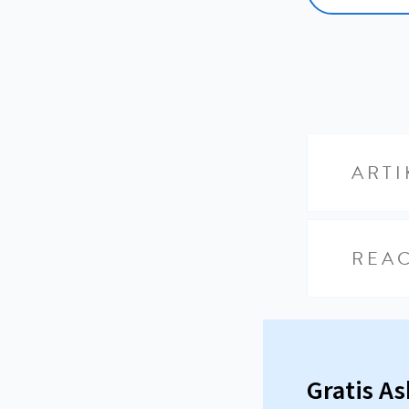
ARTI
REAC
Gratis A