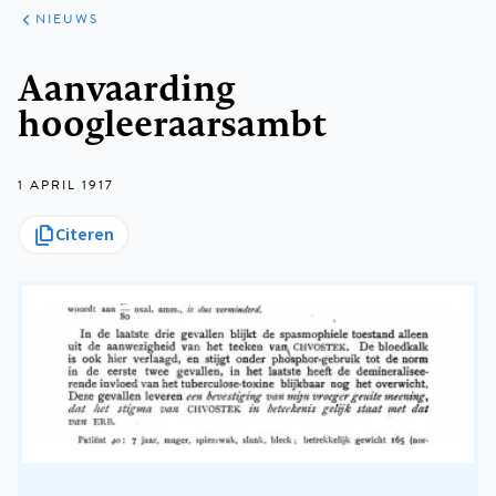
ARTIKELEN
HET
NIEUWS
KORT
Kruimelpad
Aanvaarding
hoogleeraarsambt
1 APRIL 1917
Citeren