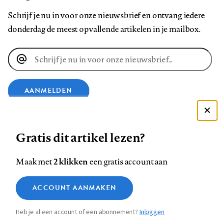
Schrijf je nu in voor onze nieuwsbrief en ontvang iedere
donderdag de meest opvallende artikelen in je mailbox.
E-
mailadres
AANMELDEN
Deze site gebruikt cookies
VOLG ONS OP
Gratis dit artikel lezen?
Zie onze cookie policy
ACCEPTEER AANBEVOLEN INSTELLINGEN
Volg
Volg
Volg
Volg
Volg
Volg
2 klikken
Maak met
een gratis account aan
ons
ons
ons
ons
ons
ons
Functionele cookies
op
op
op
op
op
op
Contact
Colofon
Disclaimer
Privacy
About us
ACCOUNT AANMAKEN
Medische vragen verdienen
Sluiten
Footer
Analytische cookies
Facebook
LinkedIn
Bluesky
Instagram
YouTube
Pinterest
betrouwbare antwoorden
Heb je al een account of een abonnement?
Inloggen
Marketing cookies