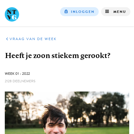
INLOGGEN
MENU
Top
navigation
VRAAG VAN DE WEEK
Kruimelpad
Heeft je zoon stiekem gerookt?
GEPUBLICEERD:
WEEK 01 - 2022
2128 DEELNEMERS