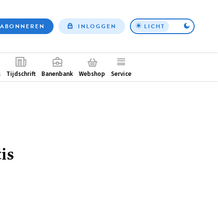
ABONNEREN
INLOGGEN
LICHT
Top
nav
ntair
s
Tijdschrift
Banenbank
Webshop
Service
is