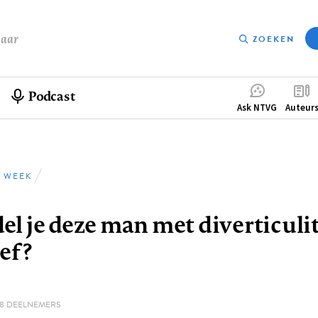
baar
ZOEKEN
Podcast
Compleme
Ask NTVG
Auteur
menu
 WEEK
pad
l je deze man met diverticulit
ef?
78 DEELNEMERS