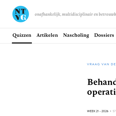
onafhankelijk, multidisciplinair en betrouw
Home
Quizzen
Artikelen
Nascholing
Dossiers
Hoofdnavigatie
VRAAG VAN DE
Kruimel
Behande
operati
GEPUBLICEERD:
WEEK 21 - 2026
5