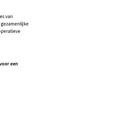
des van
n gezamenlijke
operatieve
 voor een