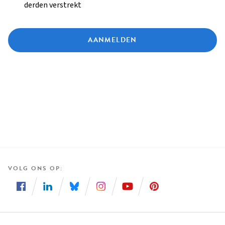
derden verstrekt
AANMELDEN
VOLG ONS OP
Volg
Volg
Volg
Volg
Volg
Volg
ons
ons
ons
ons
ons
ons