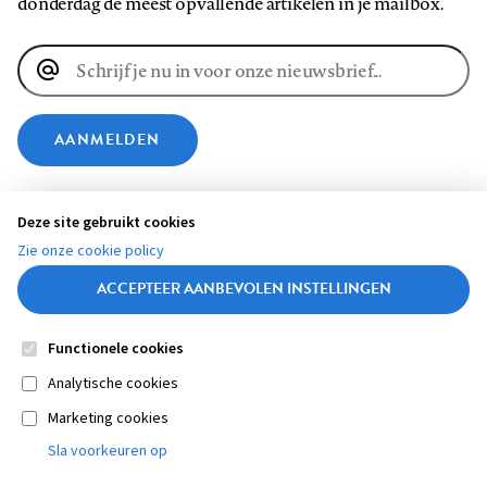
donderdag de meest opvallende artikelen in je mailbox.
E-
mailadres
AANMELDEN
VOLG ONS OP
Deze site gebruikt cookies
Zie onze cookie policy
Volg
Volg
Volg
Volg
Volg
Volg
ACCEPTEER AANBEVOLEN INSTELLINGEN
ons
ons
ons
ons
ons
ons
op
op
op
op
op
op
Functionele cookies
Contact
Colofon
Disclaimer
Privacy
About us
Footer
Medische vragen verdienen
Facebook
LinkedIn
Bluesky
Instagram
YouTube
Pinterest
Sluiten
Analytische cookies
betrouwbare antwoorden
Marketing cookies
navigation
STEL ZE NU AAN ASK NTVG
Sla voorkeuren op