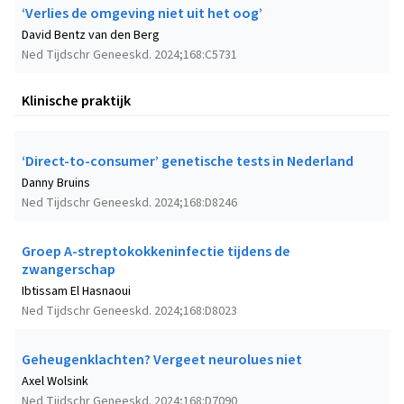
‘Verlies de omgeving niet uit het oog’
David Bentz van den Berg
Ned Tijdschr Geneeskd. 2024;168:C5731
Klinische praktijk
‘Direct-to-consumer’ genetische tests in Nederland
Danny Bruins
Ned Tijdschr Geneeskd. 2024;168:D8246
Groep A-streptokokkeninfectie tijdens de
zwangerschap
Ibtissam El Hasnaoui
Ned Tijdschr Geneeskd. 2024;168:D8023
Geheugenklachten? Vergeet neurolues niet
Axel Wolsink
Ned Tijdschr Geneeskd. 2024;168:D7090