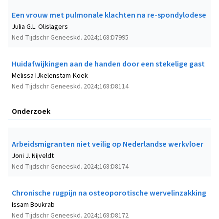
Een vrouw met pulmonale klachten na re-spondylodese
Julia G.L. Olislagers
Ned Tijdschr Geneeskd. 2024;168:D7995
Huidafwijkingen aan de handen door een stekelige gast
Melissa IJkelenstam-Koek
Ned Tijdschr Geneeskd. 2024;168:D8114
Onderzoek
Arbeidsmigranten niet veilig op Nederlandse werkvloer
Joni J. Nijveldt
Ned Tijdschr Geneeskd. 2024;168:D8174
Chronische rugpijn na osteoporotische wervelinzakking
Issam Boukrab
Ned Tijdschr Geneeskd. 2024;168:D8172