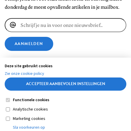
donderdag de meest opvallende artikelen in je mailbox.
E-
mailadres
AANMELDEN
VOLG ONS OP
Deze site gebruikt cookies
Zie onze cookie policy
Volg
Volg
Volg
Volg
Volg
Volg
ACCEPTEER AANBEVOLEN INSTELLINGEN
ons
ons
ons
ons
ons
ons
op
op
op
op
op
op
Functionele cookies
Contact
Colofon
Disclaimer
Privacy
About us
Footer
Medische vragen verdienen
Facebook
LinkedIn
Bluesky
Instagram
YouTube
Pinterest
Sluiten
Analytische cookies
betrouwbare antwoorden
Marketing cookies
navigation
STEL ZE NU AAN ASK NTVG
Sla voorkeuren op