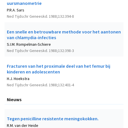
uursmanometrie
P.R.A. Sars
Ned Tijdschr Geneeskd. 1988;132:394-8
Een snelle en betrouwbare methode voor het aantonen
van chlamydia-infecties
S.I.M. Rompelman-Schiere
Ned Tijdschr Geneeskd. 1988;132:398-3
Fracturen van het proximale deel van het femur bij
kinderen en adolescenten
H.J. Hoekstra
Ned Tijdschr Geneeskd. 1988;132:401-4
Nieuws
Tegen penicilline resistente meningokokken.
R.M. van der Heide