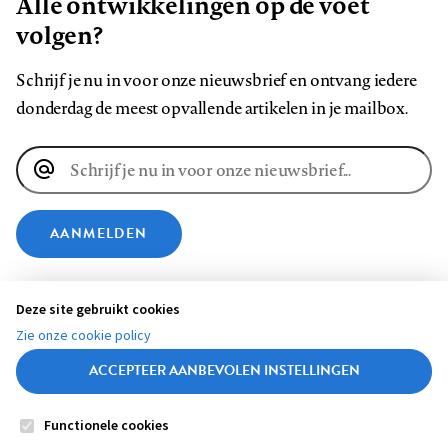
Alle ontwikkelingen op de voet
volgen?
Schrijf je nu in voor onze nieuwsbrief en ontvang iedere
donderdag de meest opvallende artikelen in je mailbox.
E-
mailadres
AANMELDEN
VOLG ONS OP
Deze site gebruikt cookies
Zie onze cookie policy
Volg
Volg
Volg
Volg
Volg
Volg
ACCEPTEER AANBEVOLEN INSTELLINGEN
ons
ons
ons
ons
ons
ons
op
op
op
op
op
op
Functionele cookies
Contact
Colofon
Disclaimer
Privacy
About us