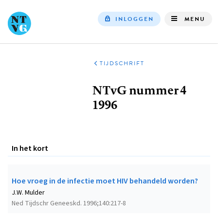
INLOGGEN
MENU
Top
navigation
TIJDSCHRIFT
Kruimelpad
NTvG nummer 4
1996
In het kort
Hoe vroeg in de infectie moet HIV behandeld worden?
J.W. Mulder
Ned Tijdschr Geneeskd. 1996;140:217-8