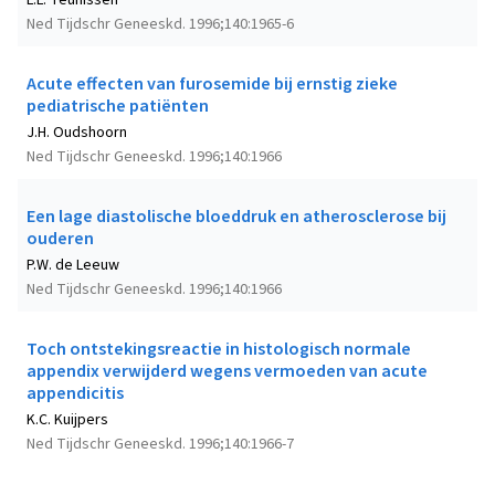
L.L. Teunissen
Ned Tijdschr Geneeskd. 1996;140:1965-6
Acute effecten van furosemide bij ernstig zieke
pediatrische patiënten
J.H. Oudshoorn
Ned Tijdschr Geneeskd. 1996;140:1966
Een lage diastolische bloeddruk en atherosclerose bij
ouderen
P.W. de Leeuw
Ned Tijdschr Geneeskd. 1996;140:1966
Toch ontstekingsreactie in histologisch normale
appendix verwijderd wegens vermoeden van acute
appendicitis
K.C. Kuijpers
Ned Tijdschr Geneeskd. 1996;140:1966-7