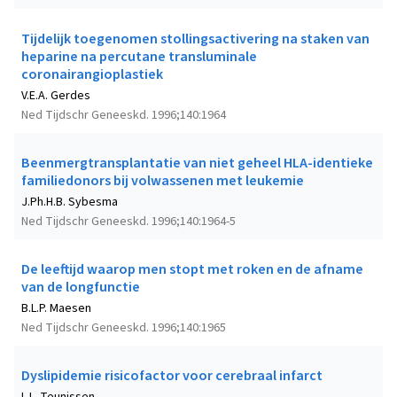
Tijdelijk toegenomen stollingsactivering na staken van
heparine na percutane transluminale
coronairangioplastiek
V.E.A. Gerdes
Ned Tijdschr Geneeskd. 1996;140:1964
Beenmergtransplantatie van niet geheel HLA-identieke
familiedonors bij volwassenen met leukemie
J.Ph.H.B. Sybesma
Ned Tijdschr Geneeskd. 1996;140:1964-5
De leeftijd waarop men stopt met roken en de afname
van de longfunctie
B.L.P. Maesen
Ned Tijdschr Geneeskd. 1996;140:1965
Dyslipidemie risicofactor voor cerebraal infarct