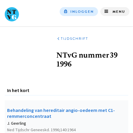
INLOGGEN
MENU
Top
navigation
TIJDSCHRIFT
Kruimelpad
NTvG nummer 39
1996
In het kort
Behandeling van hereditair angio-oedeem met C1-
remmerconcentraat
J. Geerling
Ned Tijdschr Geneeskd. 1996;140:1964