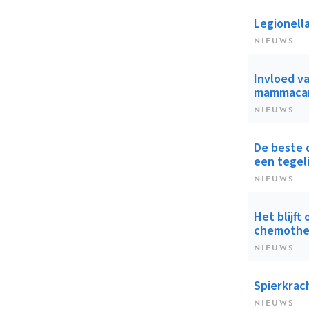
Legionella
NIEUWS
Invloed v
mammaca
NIEUWS
De beste d
een tegel
NIEUWS
Het blijft
chemothe
NIEUWS
Spierkrach
NIEUWS