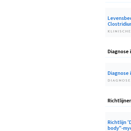
Levensbed
Clostridium
KLINISCHE
Diagnose 
Diagnose 
DIAGNOSE
Richtlijne
Richtlijn 
body"-myo