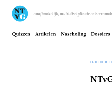
onafhankelijk, multidisciplinair en betrouw
Home
Quizzen
Artikelen
Nascholing
Dossiers
Hoofdnavigatie
TIJDSCHRIF
Kruime
NTvG