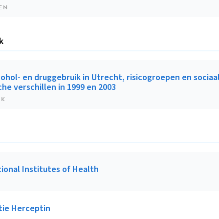
EN
k
ohol- en druggebruik in Utrecht, risicogroepen en sociaa
he verschillen in 1999 en 2003
EK
ional Institutes of Health
tie Herceptin