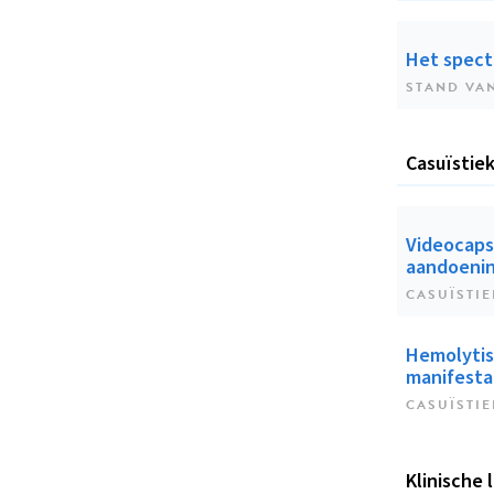
Het spect
STAND VA
Casuïstie
Videocaps
aandoenin
CASUÏSTIE
Hemolytis
manifestat
CASUÏSTIE
Klinische 