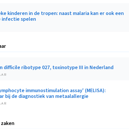
eke kinderen in de tropen: naast malaria kan er ook een
 infectie spelen
aar
m difficile ribotype 027, toxinotype III in Nederland
AAR
ymphocyte immunostimulation assay' (MELISA):
r bij de diagnostiek van metaalallergie
AAR
 zaken