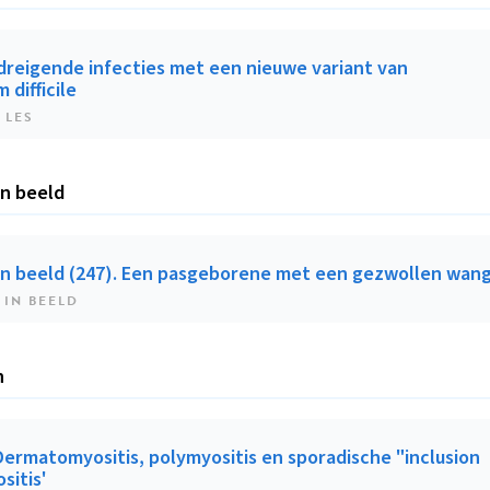
reigende infecties met een nieuwe variant van
 difficile
 LES
in beeld
in beeld (247). Een pasgeborene met een gezwollen wan
 IN BEELD
n
'Dermatomyositis, polymyositis en sporadische "inclusion
sitis'