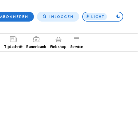
ABONNEREN
INLOGGEN
LICHT
Top
nav
ntair
s
Tijdschrift
Banenbank
Webshop
Service