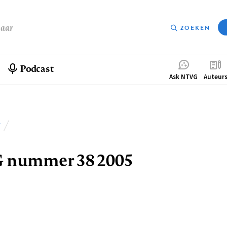
baar
ZOEKEN
Podcast
Compleme
Ask NTVG
Auteur
menu
T
lpad
 nummer 38 2005