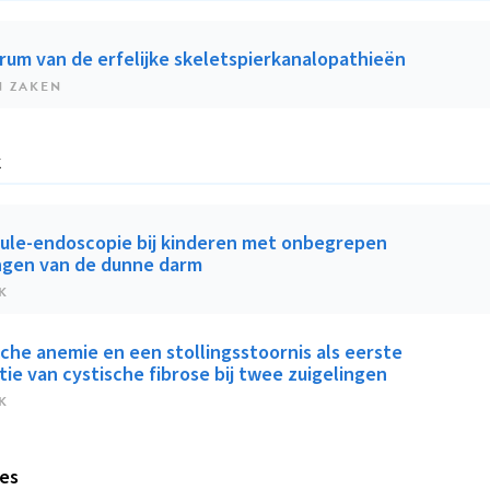
rum van de erfelijke skeletspierkanalopathieën
N ZAKEN
k
ule-endoscopie bij kinderen met onbegrepen
gen van de dunne darm
K
che anemie en een stollingsstoornis als eerste
ie van cystische fibrose bij twee zuigelingen
K
les