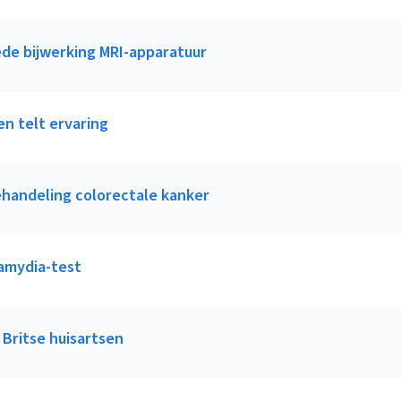
e bijwerking MRI-apparatuur
en telt ervaring
handeling colorectale kanker
lamydia-test
 Britse huisartsen