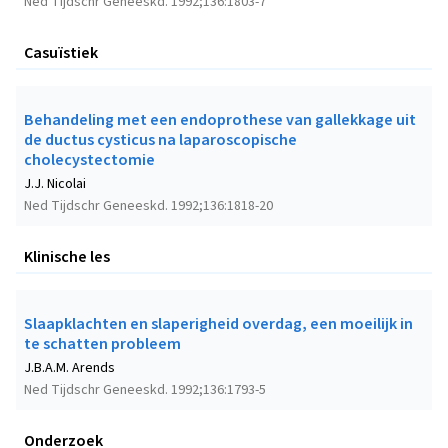
Ned Tijdschr Geneeskd. 1992;136:1803-7
Casuïstiek
Behandeling met een endoprothese van gallekkage uit
de ductus cysticus na laparoscopische
cholecystectomie
J.J. Nicolai
Ned Tijdschr Geneeskd. 1992;136:1818-20
Klinische les
Slaapklachten en slaperigheid overdag, een moeilijk in
te schatten probleem
J.B.A.M. Arends
Ned Tijdschr Geneeskd. 1992;136:1793-5
Onderzoek