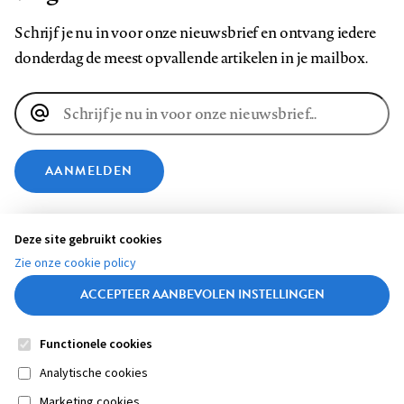
Schrijf je nu in voor onze nieuwsbrief en ontvang iedere
donderdag de meest opvallende artikelen in je mailbox.
E-
mailadres
AANMELDEN
VOLG ONS OP
Deze site gebruikt cookies
Zie onze cookie policy
Volg
Volg
Volg
Volg
Volg
Volg
ACCEPTEER AANBEVOLEN INSTELLINGEN
ons
ons
ons
ons
ons
ons
op
op
op
op
op
op
Functionele cookies
Contact
Colofon
Disclaimer
Privacy
About us
Footer
Medische vragen verdienen
Facebook
LinkedIn
Bluesky
Instagram
YouTube
Pinterest
Sluiten
Analytische cookies
betrouwbare antwoorden
Marketing cookies