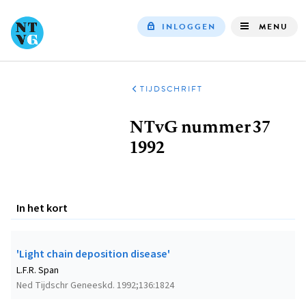
INLOGGEN
MENU
Top
navigation
TIJDSCHRIFT
Kruimelpad
NTvG nummer 37
1992
In het kort
'Light chain deposition disease'
L.F.R. Span
Ned Tijdschr Geneeskd. 1992;136:1824