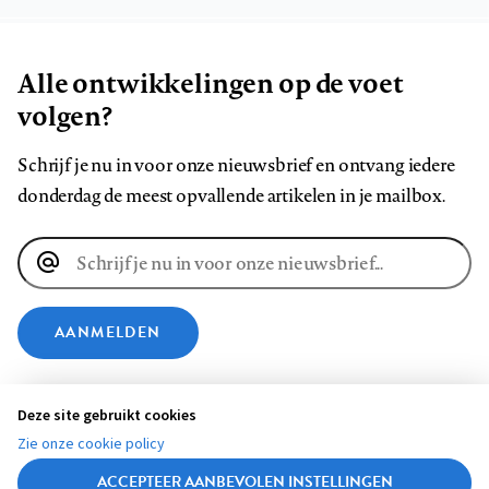
Alle ontwikkelingen op de voet
volgen?
Schrijf je nu in voor onze nieuwsbrief en ontvang iedere
donderdag de meest opvallende artikelen in je mailbox.
E-
mailadres
AANMELDEN
VOLG ONS OP
Deze site gebruikt cookies
Zie onze cookie policy
Volg
Volg
Volg
Volg
Volg
Volg
ACCEPTEER AANBEVOLEN INSTELLINGEN