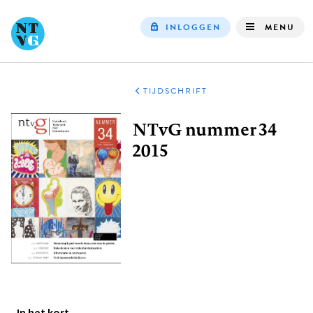
INLOGGEN
MENU
Top
navigation
TIJDSCHRIFT
Kruimelpad
NTvG nummer 34
2015
In het kort