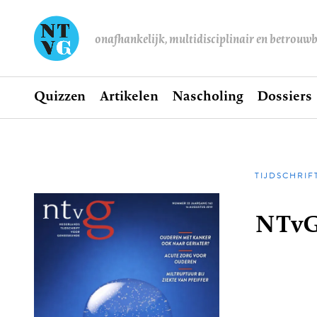
onafhankelijk, multidisciplinair en betrouw
Home
Quizzen
Artikelen
Nascholing
Dossiers
Hoofdnavigatie
TIJDSCHRIF
Kruime
NTvG