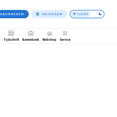
ABONNEREN
INLOGGEN
LICHT
Top
nav
ntair
s
Tijdschrift
Banenbank
Webshop
Service