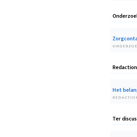
Onderzoe
Zorgconta
ONDERZO
Redaction
Het belan
REDACTIO
Ter discus