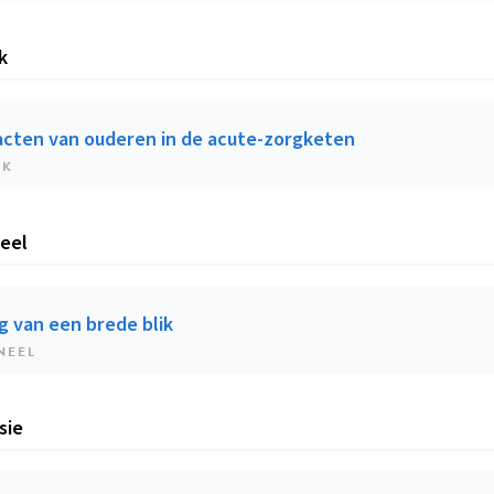
k
cten van ouderen in de acute-zorgketen
EK
eel
g van een brede blik
NEEL
sie