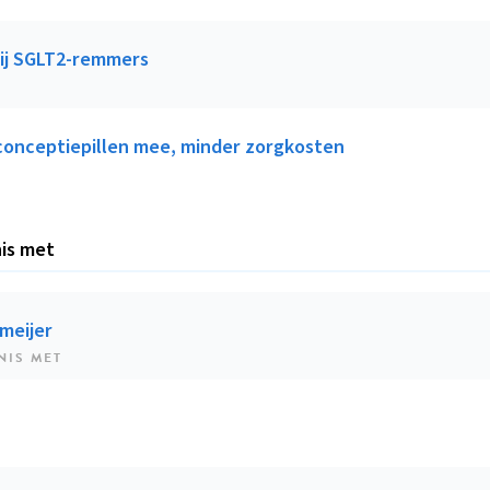
bij SGLT2-remmers
conceptiepillen mee, minder zorgkosten
is met
meijer
NIS MET