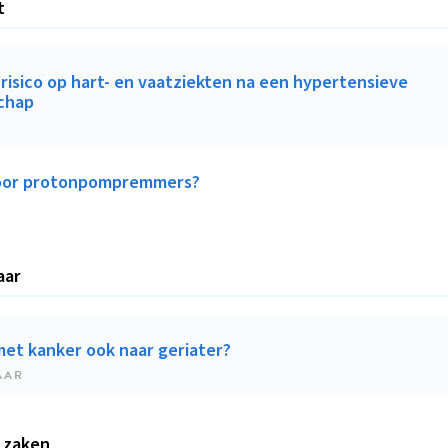
t
risico op hart- en vaatziekten na een hypertensieve
chap
oor protonpompremmers?
aar
et kanker ook naar geriater?
AAR
 zaken