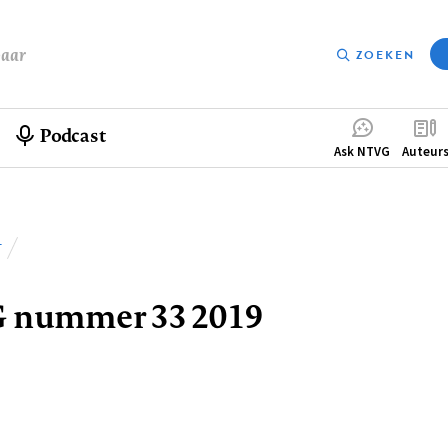
baar
ZOEKEN
Podcast
Compleme
Ask NTVG
Auteur
menu
T
lpad
 nummer 33 2019