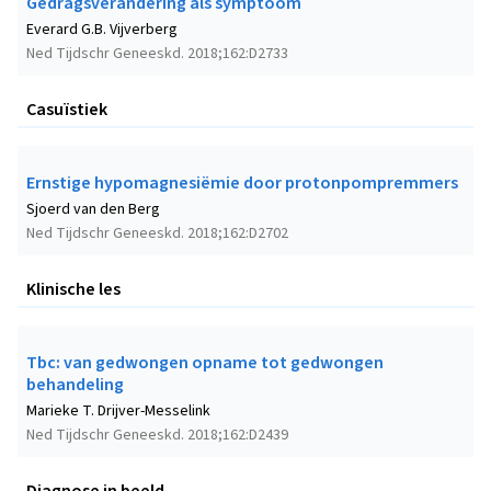
Gedragsverandering als symptoom
Everard G.B. Vijverberg
Ned Tijdschr Geneeskd. 2018;162:D2733
Casuïstiek
Ernstige hypomagnesiëmie door protonpompremmers
Sjoerd van den Berg
Ned Tijdschr Geneeskd. 2018;162:D2702
Klinische les
Tbc: van gedwongen opname tot gedwongen
behandeling
Marieke T. Drijver-Messelink
Ned Tijdschr Geneeskd. 2018;162:D2439
Diagnose in beeld