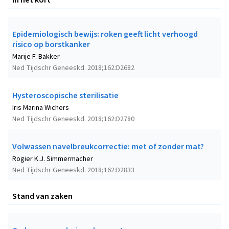
Epidemiologisch bewijs: roken geeft licht verhoogd
risico op borstkanker
Marije F. Bakker
Ned Tijdschr Geneeskd. 2018;162:D2682
Hysteroscopische sterilisatie
Iris Marina Wichers
Ned Tijdschr Geneeskd. 2018;162:D2780
Volwassen navelbreukcorrectie: met of zonder mat?
Rogier K.J. Simmermacher
Ned Tijdschr Geneeskd. 2018;162:D2833
Stand van zaken