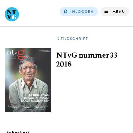
INLOGGEN
MENU
Top
navigation
TIJDSCHRIFT
Kruimelpad
NTvG nummer 33
2018
In het kort