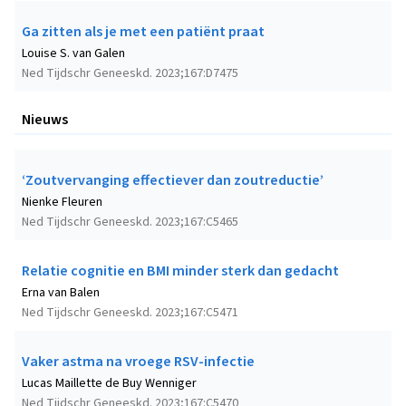
Ga zitten als je met een patiënt praat
Louise S. van Galen
Ned Tijdschr Geneeskd. 2023;167:D7475
Nieuws
‘Zoutvervanging effectiever dan zoutreductie’
Nienke Fleuren
Ned Tijdschr Geneeskd. 2023;167:C5465
Relatie cognitie en BMI minder sterk dan gedacht
Erna van Balen
Ned Tijdschr Geneeskd. 2023;167:C5471
Vaker astma na vroege RSV-infectie
Lucas Maillette de Buy Wenniger
Ned Tijdschr Geneeskd. 2023;167:C5470