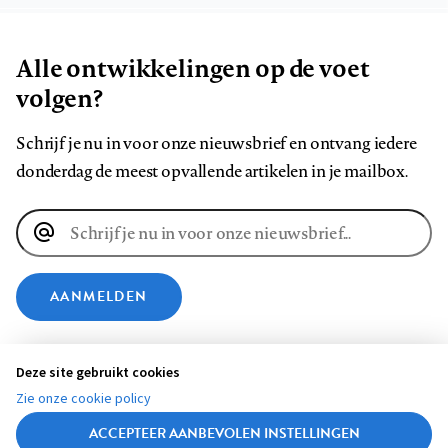
Alle ontwikkelingen op de voet
volgen?
Schrijf je nu in voor onze nieuwsbrief en ontvang iedere
donderdag de meest opvallende artikelen in je mailbox.
E-
mailadres
AANMELDEN
VOLG ONS OP
Deze site gebruikt cookies
Zie onze cookie policy
Volg
Volg
Volg
Volg
Volg
Volg
ACCEPTEER AANBEVOLEN INSTELLINGEN