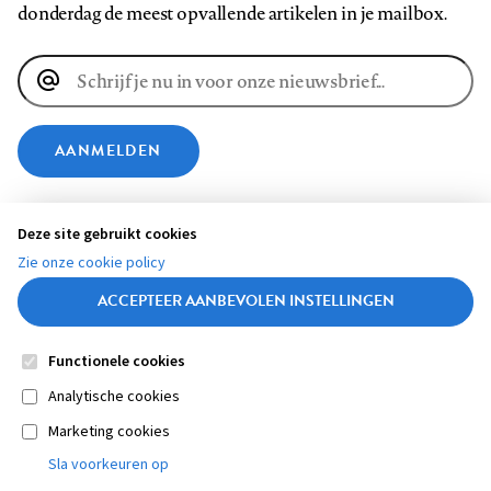
donderdag de meest opvallende artikelen in je mailbox.
E-
mailadres
AANMELDEN
VOLG ONS OP
Deze site gebruikt cookies
Zie onze cookie policy
Volg
Volg
Volg
Volg
Volg
Volg
ACCEPTEER AANBEVOLEN INSTELLINGEN
ons
ons
ons
ons
ons
ons
op
op
op
op
op
op
Functionele cookies
Contact
Colofon
Disclaimer
Privacy
About us
Footer
Medische vragen verdienen
Facebook
LinkedIn
Bluesky
Instagram
YouTube
Pinterest
Sluiten
Analytische cookies
betrouwbare antwoorden
Marketing cookies
navigation
STEL ZE NU AAN ASK NTVG
Sla voorkeuren op