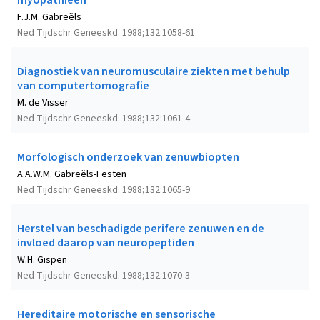
myopathieën
F.J.M. Gabreëls
Ned Tijdschr Geneeskd. 1988;132:1058-61
Diagnostiek van neuromusculaire ziekten met behulp
van computertomografie
M. de Visser
Ned Tijdschr Geneeskd. 1988;132:1061-4
Morfologisch onderzoek van zenuwbiopten
A.A.W.M. Gabreëls-Festen
Ned Tijdschr Geneeskd. 1988;132:1065-9
Herstel van beschadigde perifere zenuwen en de
invloed daarop van neuropeptiden
W.H. Gispen
Ned Tijdschr Geneeskd. 1988;132:1070-3
Hereditaire motorische en sensorische