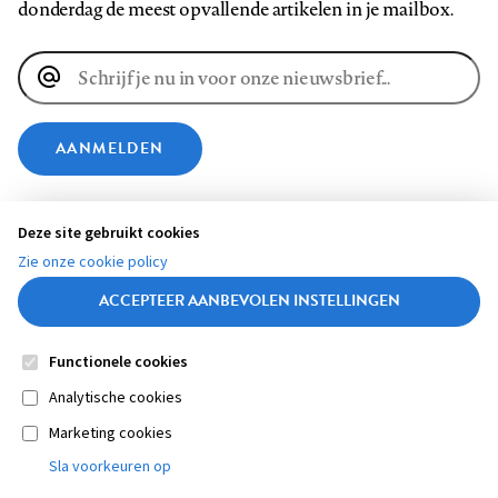
donderdag de meest opvallende artikelen in je mailbox.
E-
mailadres
AANMELDEN
VOLG ONS OP
Deze site gebruikt cookies
Zie onze cookie policy
Volg
Volg
Volg
Volg
Volg
Volg
ACCEPTEER AANBEVOLEN INSTELLINGEN
ons
ons
ons
ons
ons
ons
op
op
op
op
op
op
Functionele cookies
Contact
Colofon
Disclaimer
Privacy
About us
Footer
Medische vragen verdienen
Facebook
LinkedIn
Bluesky
Instagram
YouTube
Pinterest
Sluiten
Analytische cookies
betrouwbare antwoorden
Marketing cookies
navigation
STEL ZE NU AAN ASK NTVG
Sla voorkeuren op