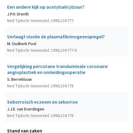
Een andere kijk op acetylsalicylzuur?
J.P.H. Drenth
Ned Tijdschr Geneeskd. 1990;134:777
Verlaagt visolie de plasmafibrinogeenspiegel?
M. Oudkerk Pool
Ned Tijdschr Geneeskd. 1990;134:777-8
Vergelijking percutane transluminale coronaire
angioplastiek en omleidingsoperatie
S. Berreklouw
Ned Tijdschr Geneeskd. 1990;134:778
Seborroïsch eczeem en seborroe
J.J.E. van Everdingen
Ned Tijdschr Geneeskd. 1990;134:778
Stand van zaken