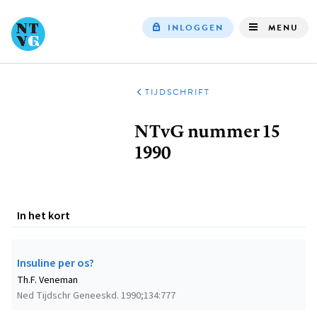
INLOGGEN
MENU
Top
navigation
TIJDSCHRIFT
Kruimelpad
NTvG nummer 15
1990
In het kort
Insuline per os?
Th.F. Veneman
Ned Tijdschr Geneeskd. 1990;134:777