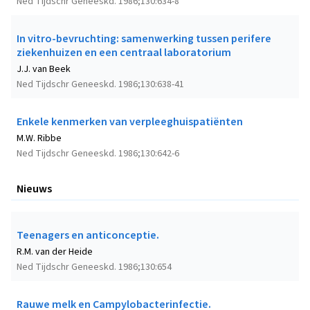
Ned Tijdschr Geneeskd. 1986;130:634-8
In vitro-bevruchting: samenwerking tussen perifere
ziekenhuizen en een centraal laboratorium
J.J. van Beek
Ned Tijdschr Geneeskd. 1986;130:638-41
Enkele kenmerken van verpleeghuispatiënten
M.W. Ribbe
Ned Tijdschr Geneeskd. 1986;130:642-6
Nieuws
Teenagers en anticonceptie.
R.M. van der Heide
Ned Tijdschr Geneeskd. 1986;130:654
Rauwe melk en Campylobacterinfectie.