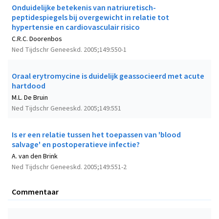
Onduidelijke betekenis van natriuretisch-
peptidespiegels bij overgewicht in relatie tot
hypertensie en cardiovasculair risico
C.R.C. Doorenbos
Ned Tijdschr Geneeskd. 2005;149:550-1
Oraal erytromycine is duidelijk geassocieerd met acute
hartdood
M.L. De Bruin
Ned Tijdschr Geneeskd. 2005;149:551
Is er een relatie tussen het toepassen van 'blood
salvage' en postoperatieve infectie?
A. van den Brink
Ned Tijdschr Geneeskd. 2005;149:551-2
Commentaar