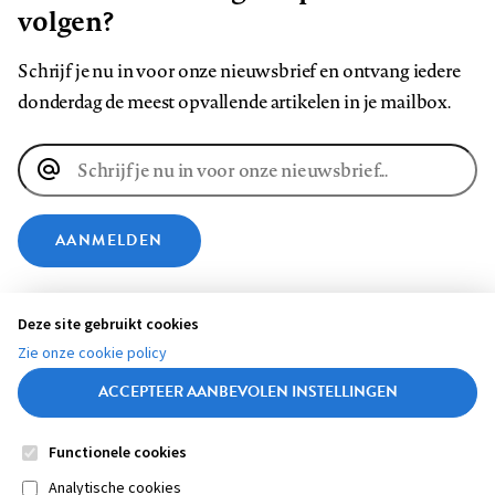
volgen?
Schrijf je nu in voor onze nieuwsbrief en ontvang iedere
donderdag de meest opvallende artikelen in je mailbox.
E-
mailadres
AANMELDEN
VOLG ONS OP
Deze site gebruikt cookies
Zie onze cookie policy
Volg
Volg
Volg
Volg
Volg
Volg
ACCEPTEER AANBEVOLEN INSTELLINGEN
ons
ons
ons
ons
ons
ons
op
op
op
op
op
op
Functionele cookies
Contact
Colofon
Disclaimer
Privacy
About us
Footer
Medische vragen verdienen
Facebook
LinkedIn
Bluesky
Instagram
YouTube
Pinterest
Sluiten
Analytische cookies