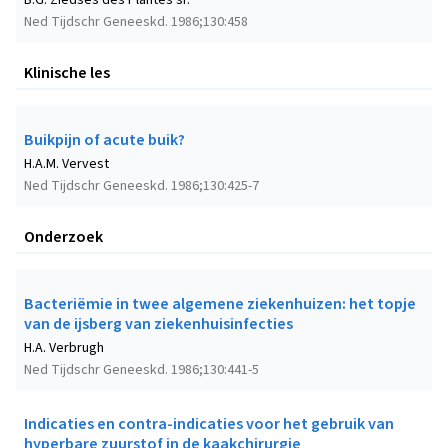
B.G. Ziedses des Plantes sr.
Ned Tijdschr Geneeskd. 1986;130:458
Klinische les
Buikpijn of acute buik?
H.A.M. Vervest
Ned Tijdschr Geneeskd. 1986;130:425-7
Onderzoek
Bacteriëmie in twee algemene ziekenhuizen: het topje
van de ijsberg van ziekenhuisinfecties
H.A. Verbrugh
Ned Tijdschr Geneeskd. 1986;130:441-5
Indicaties en contra-indicaties voor het gebruik van
hyperbare zuurstof in de kaakchirurgie