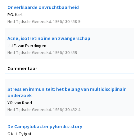
Onverklaarde onvruchtbaarheid
P.G. Hart
Ned Tijdschr Geneeskd. 1986;130:458-9
Acne, isotretinoïne en zwangerschap
J.J.E. van Everdingen
Ned Tijdschr Geneeskd. 1986;130:459
Commentaar
Stress en immuniteit: het belang van multidisciplinair
onderzoek
Y.R. van Rood
Ned Tijdschr Geneeskd. 1986;130:432-4
De Campylobacter pyloridis-story
G.N.J. Tytgat