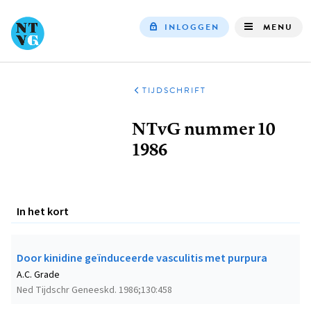
INLOGGEN
MENU
Top
navigation
TIJDSCHRIFT
Kruimelpad
NTvG nummer 10
1986
In het kort
Door kinidine geïnduceerde vasculitis met purpura
A.C. Grade
Ned Tijdschr Geneeskd. 1986;130:458