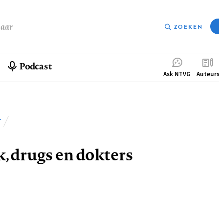
baar
ZOEKEN
Podcast
Compleme
Ask NTVG
Auteur
menu
T
lpad
, drugs en dokters