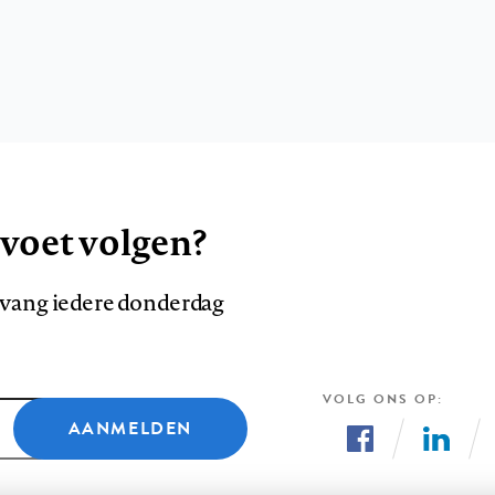
 voet volgen?
ntvang iedere donderdag
VOLG ONS OP
AANMELDEN
Volg
Volg