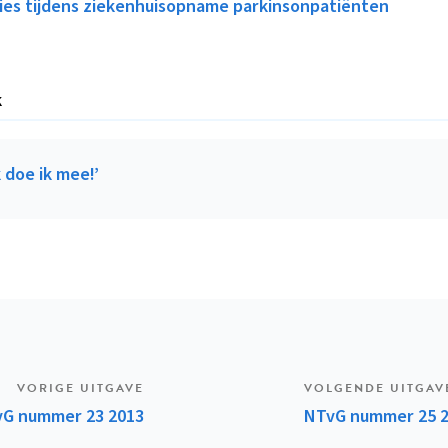
ies tijdens ziekenhuisopname parkinsonpatiënten
k
k doe ik mee!’
K
VORIGE UITGAVE
VOLGENDE UITGAV
G nummer 23 2013
NTvG nummer 25 