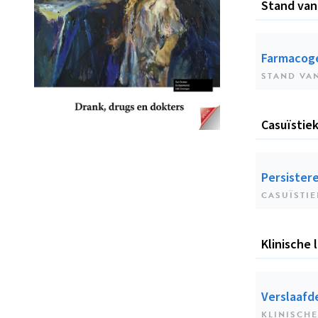
Stand van
Farmacoge
STAND VA
Casuïstie
Persister
CASUÏSTIE
Klinische 
Verslaafde
KLINISCHE