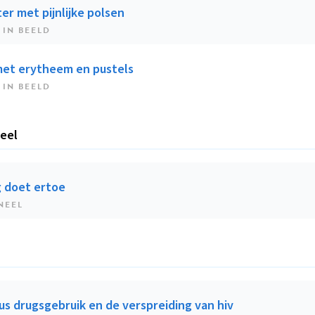
er met pijnlijke polsen
 IN BEELD
et erytheem en pustels
 IN BEELD
eel
g doet ertoe
NEEL
us drugsgebruik en de verspreiding van hiv