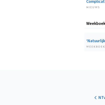
Complicat
NIEUWS
Weekboe
‘Natuurlij
WEEKBOE
NTv