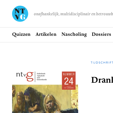
onafhankelijk, multidisciplinair en betrouw
Home
Quizzen
Artikelen
Nascholing
Dossiers
Hoofdnavigatie
TIJDSCHRIF
Kruime
Drank