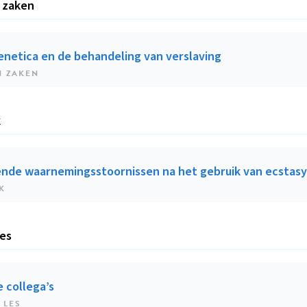
 zaken
netica en de behandeling van verslaving
N ZAKEN
k
ende waarnemingsstoornissen na het gebruik van ecstasy
K
les
 collega’s
 LES