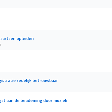
gsartsen opleiden
S
istratie redelijk betrouwbaar
gst aan de beademing door muziek