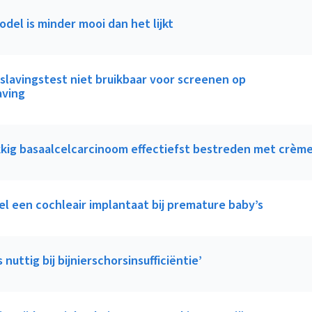
del is minder mooi dan het lijkt
rslavingstest niet bruikbaar voor screenen op
aving
kig basaalcelcarcinoom effectiefst bestreden met crèm
el een cochleair implantaat bij premature baby’s
 nuttig bij bijnierschorsinsufficiëntie’