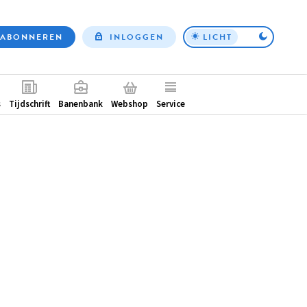
ABONNEREN
INLOGGEN
LICHT
Top
nav
ntair
s
Tijdschrift
Banenbank
Webshop
Service