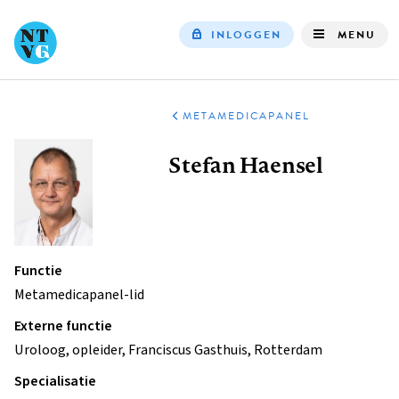
INLOGGEN
MENU
Top
navigation
OVER
SERVICE
NTVG
METAMEDICAPANEL
Kruimelpad
Stefan Haensel
Functie
Metamedicapanel-lid
Externe functie
Uroloog, opleider, Franciscus Gasthuis, Rotterdam
Specialisatie