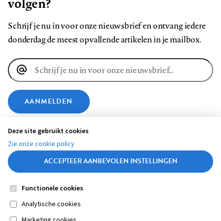
volgen?
Schrijf je nu in voor onze nieuwsbrief en ontvang iedere
donderdag de meest opvallende artikelen in je mailbox.
E-
mailadres
AANMELDEN
Deze site gebruikt cookies
VOLG ONS OP
Zie onze cookie policy
ACCEPTEER AANBEVOLEN INSTELLINGEN
Volg
Volg
Volg
Volg
Volg
Volg
ons
ons
ons
ons
ons
ons
Functionele cookies
op
op
op
op
op
op
Contact
Colofon
Disclaimer
Privacy
About us
Medische vragen verdienen
Sluiten
Analytische cookies
Footer
Facebook
LinkedIn
Bluesky
Instagram
YouTube
Pinterest
betrouwbare antwoorden
Marketing cookies