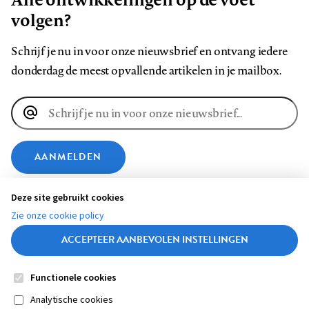
volgen?
Schrijf je nu in voor onze nieuwsbrief en ontvang iedere
donderdag de meest opvallende artikelen in je mailbox.
E-
mailadres
AANMELDEN
Deze site gebruikt cookies
VOLG ONS OP
Zie onze cookie policy
ACCEPTEER AANBEVOLEN INSTELLINGEN
Volg
Volg
Volg
Volg
Volg
Volg
ons
ons
ons
ons
ons
ons
Functionele cookies
op
op
op
op
op
op
Contact
Colofon
Disclaimer
Privacy
About us
Medische vragen verdienen
Sluiten
Analytische cookies