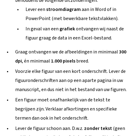
behoudens de volgende uitzonderingen:
Omvang (aantal woorden)
Lever een
stroomdiagram
aan in Word of in
Literatuur
PowerPoint (met bewerkbare tekstvlakken).
Nederlandse samenvatting
In geval van een
grafiek
ontvangen wij naast de
Patiëntverklaring
figuur graag de data in een Excel-bestand.
Tabellen (indien aanwezig)
Graag ontvangen we de afbeeldingen in minimaal
300
Figuren (indien aanwezig)
dpi
, én minimaal
1.000 pixels
breed.
Achtergrondinformatie/uitlegkader (indien aanwezig)
Voorzie elke figuur van een kort onderschrift. Lever de
Video (indien aanwezig)
figuuronderschriften aan op een aparte pagina in uw
Verklaring belangenverstrengeling (ICMJE)
manuscript, en dus niet in het bestand van uw figuren.
Response to reviewers
Een figuur moet onafhankelijk van de tekst te
begrijpen zijn. Verklaar afkortingen en specifieke
termen dan ook in het onderschrift.
Lever de figuur schoon aan. D.w.z.
zonder tekst
(geen