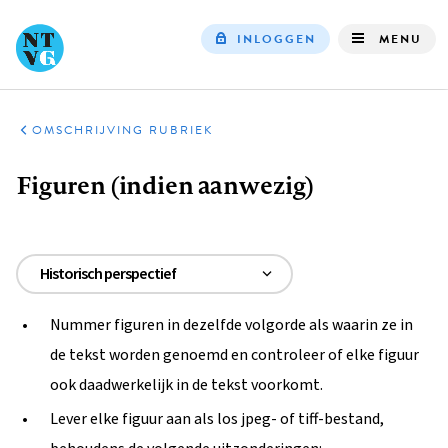
INLOGGEN
MENU
Top
navigation
SERVICE
AUTEURS
OMSCHRIJVING RUBRIEK
Kruimelpad
Figuren (indien aanwezig)
Historisch perspectief
Omschrijving rubriek
Nummer figuren in dezelfde volgorde als waarin ze in
Het indienen van een manuscript
de tekst worden genoemd en controleer of elke figuur
Aanbiedingsbrief
ook daadwerkelijk in de tekst voorkomt.
Titelblad
Lever elke figuur aan als los jpeg- of tiff-bestand,
Auteurs