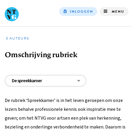
INLOGGEN
MENU
Top
navigation
SERVICE
AUTEURS
Kruimelpad
Omschrijving rubriek
De spreekkamer
Omschrijving rubriek
De rubriek ‘Spreekkamer’ is in het leven geroepen om onze
Het indienen van een manuscript
lezers behalve professionele kennis ook inspiratie mee te
AI-gebruik
geven; om het NTVG voor artsen een plek van herkenning,
bezieling en onderlinge verbondenheid te maken. Daarom is