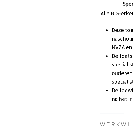
Spe
Alle BIG-erk
Deze toe
nascholi
NVZA en
De toets
speciali
oudereng
specialis
De toewi
na het i
WERKWI