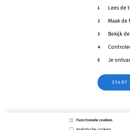
Lees de 
Maak de 
Bekijk de
Controlee
Je ontvan
START 
Functionele cookies
Analytische cookies