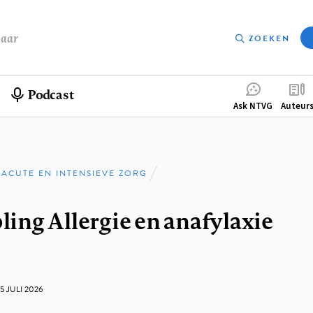
baar
ZOEKEN
Podcast
Compleme
Ask NTVG
Auteur
menu
ACUTE EN INTENSIEVE ZORG
pad
ing Allergie en anafylaxie
15 JULI 2026