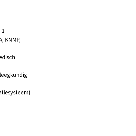
 1
A, KNMP,
edisch
pleegkundig
ratiesysteem)