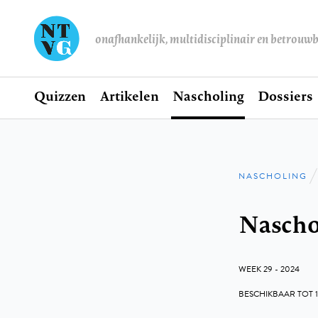
onafhankelijk, multidisciplinair en betrouw
Home
Quizzen
Artikelen
Nascholing
Dossiers
Hoofdnavigatie
NASCHOLING
Kruimel
Naschol
WEEK 29 - 2024
BESCHIKBAAR TOT