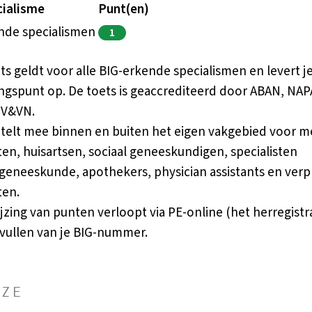
cialisme
Punt(en)
ende specialismen
1
ts geldt voor alle BIG-erkende specialismen en levert je
ngspunt op. De toets is geaccrediteerd door ABAN, NAP
 V&VN.
 telt mee binnen en buiten het eigen vakgebied voor m
sten, huisartsen, sociaal geneeskundigen, specialisten
eneeskunde, apothekers, physician assistants en ver
ten.
jzing van punten verloopt via PE-online (het herregist
nvullen van je BIG-nummer.
JZE