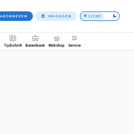
ABONNEREN
INLOGGEN
LICHT
Top
nav
ntair
s
Tijdschrift
Banenbank
Webshop
Service