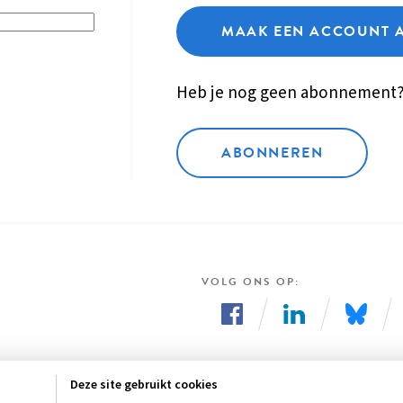
MAAK EEN ACCOUNT 
Heb je nog geen abonnement
ABONNEREN
VOLG ONS OP
Volg
Volg
Volg
ons
ons
ons
Deze site gebruikt cookies
op
op
op