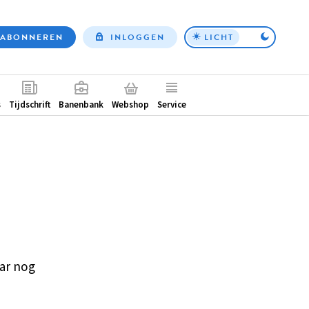
ABONNEREN
INLOGGEN
LICHT
Top
nav
ntair
s
Tijdschrift
Banenbank
Webshop
Service
ar nog