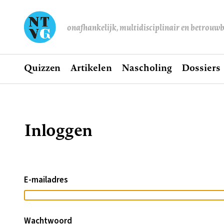
onafhankelijk, multidisciplinair en betrouw
Home
Quizzen
Artikelen
Nascholing
Dossiers
Hoofdnavigatie
Inloggen
Kruimelpad
E-mailadres
Wachtwoord