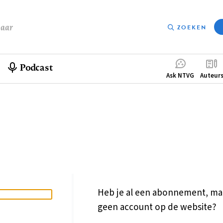
baar
ZOEKEN
Podcast
Compleme
Ask NTVG
Auteur
menu
Heb je al een abonnement, ma
geen account op de website?