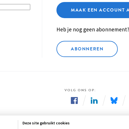
MAAK EEN ACCOUNT 
Heb je nog geen abonnement
ABONNEREN
VOLG ONS OP
Volg
Volg
Volg
ons
ons
ons
Deze site gebruikt cookies
op
op
op