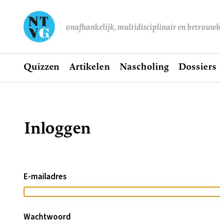
onafhankelijk, multidisciplinair en betrouw
Home
Quizzen
Artikelen
Nascholing
Dossiers
Hoofdnavigatie
Inloggen
Kruimelpad
E-mailadres
Wachtwoord