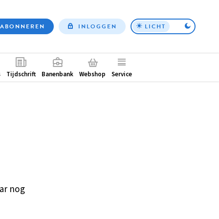
ABONNEREN
INLOGGEN
LICHT
Top
nav
ntair
s
Tijdschrift
Banenbank
Webshop
Service
ar nog