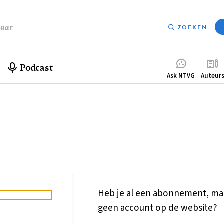
baar
ZOEKEN
Podcast
Compleme
Ask NTVG
Auteur
menu
Heb je al een abonnement, ma
geen account op de website?