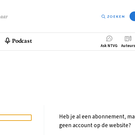
baar
ZOEKEN
Podcast
Compleme
Ask NTVG
Auteur
menu
Heb je al een abonnement, ma
geen account op de website?