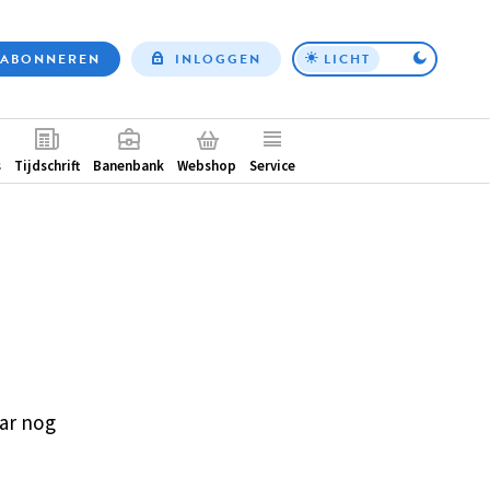
ABONNEREN
INLOGGEN
LICHT
Top
nav
ntair
s
Tijdschrift
Banenbank
Webshop
Service
ar nog