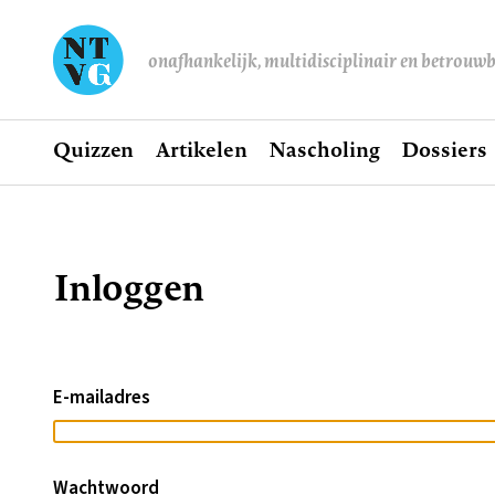
onafhankelijk, multidisciplinair en betrouw
Home
Quizzen
Artikelen
Nascholing
Dossiers
Hoofdnavigatie
Inloggen
Kruimelpad
E-mailadres
Wachtwoord