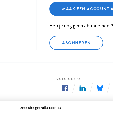
MAAK EEN ACCOUNT 
Heb je nog geen abonnement
ABONNEREN
VOLG ONS OP
Volg
Volg
Volg
ons
ons
ons
Deze site gebruikt cookies
op
op
op