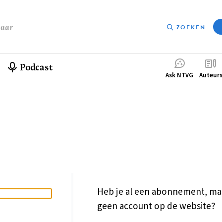
baar
ZOEKEN
Podcast
Compleme
Ask NTVG
Auteur
menu
Heb je al een abonnement, ma
geen account op de website?