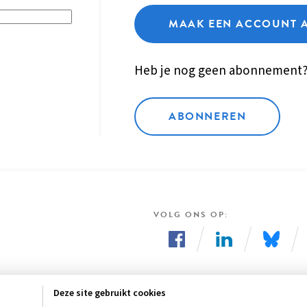
MAAK EEN ACCOUNT 
Heb je nog geen abonnement
ABONNEREN
VOLG ONS OP
Volg
Volg
Volg
ons
ons
ons
Deze site gebruikt cookies
op
op
op