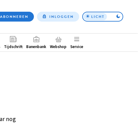
ABONNEREN
INLOGGEN
LICHT
Top
nav
ntair
s
Tijdschrift
Banenbank
Webshop
Service
ar nog