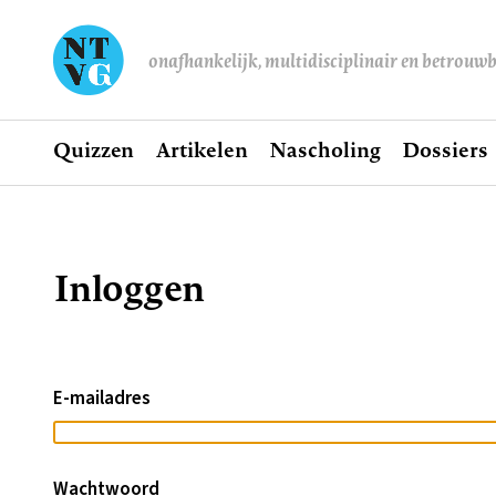
onafhankelijk, multidisciplinair en betrouw
Home
Quizzen
Artikelen
Nascholing
Dossiers
Hoofdnavigatie
Inloggen
Kruimelpad
E-mailadres
Wachtwoord