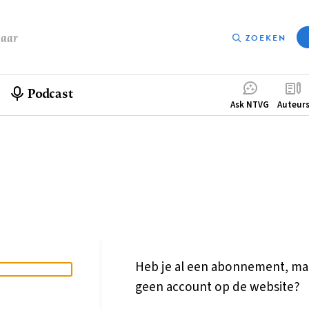
baar
ZOEKEN
Podcast
Compleme
Ask NTVG
Auteur
menu
Heb je al een abonnement, ma
geen account op de website?