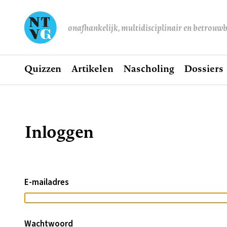
onafhankelijk, multidisciplinair en betrouw
Home
Quizzen
Artikelen
Nascholing
Dossiers
Hoofdnavigatie
Inloggen
Kruimelpad
E-mailadres
Wachtwoord