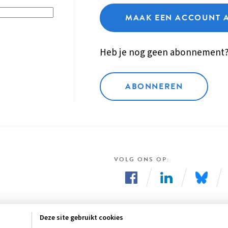
MAAK EEN ACCOUNT 
Heb je nog geen abonnement
ABONNEREN
VOLG ONS OP
Volg
Volg
Volg
ons
ons
ons
Deze site gebruikt cookies
op
op
op