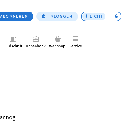
ABONNEREN
INLOGGEN
LICHT
Top
nav
ntair
s
Tijdschrift
Banenbank
Webshop
Service
ar nog