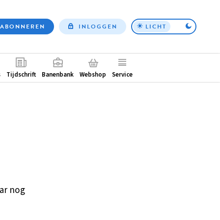
ABONNEREN
INLOGGEN
LICHT
Top
nav
ntair
s
Tijdschrift
Banenbank
Webshop
Service
ar nog