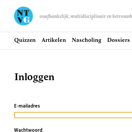
onafhankelijk, multidisciplinair en betrouw
Home
Quizzen
Artikelen
Nascholing
Dossiers
Hoofdnavigatie
Inloggen
Kruimelpad
E-mailadres
Wachtwoord