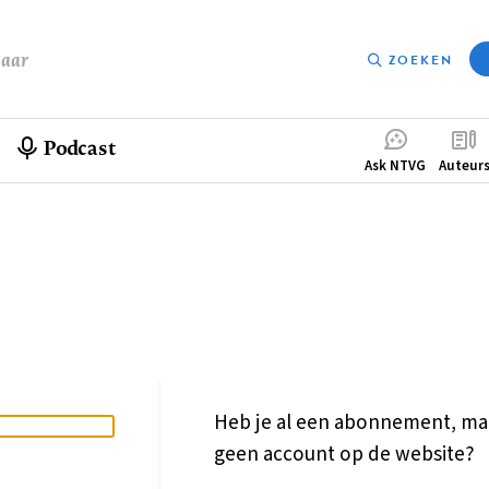
baar
ZOEKEN
Podcast
Compleme
Ask NTVG
Auteur
menu
Heb je al een abonnement, ma
geen account op de website?