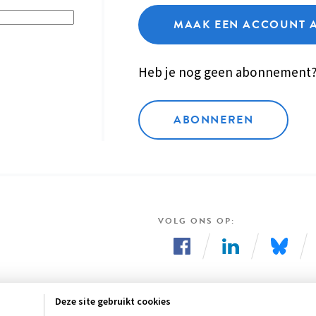
MAAK EEN ACCOUNT 
Heb je nog geen abonnement
ABONNEREN
VOLG ONS OP
Volg
Volg
Volg
ons
ons
ons
Deze site gebruikt cookies
op
op
op