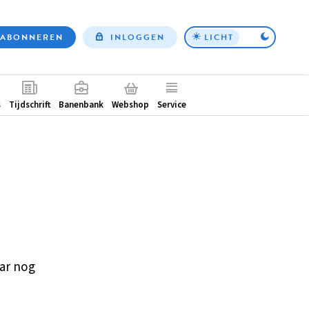
ABONNEREN
INLOGGEN
LICHT
Top
nav
ntair
s
Tijdschrift
Banenbank
Webshop
Service
ar nog