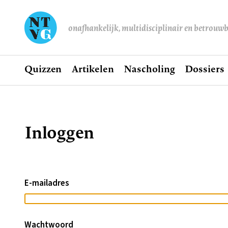
onafhankelijk, multidisciplinair en betrouw
Home
Quizzen
Artikelen
Nascholing
Dossiers
Hoofdnavigatie
Inloggen
Kruimelpad
E-mailadres
Wachtwoord