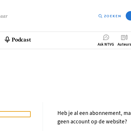
baar
ZOEKEN
Podcast
Compleme
Ask NTVG
Auteur
menu
Heb je al een abonnement, ma
geen account op de website?