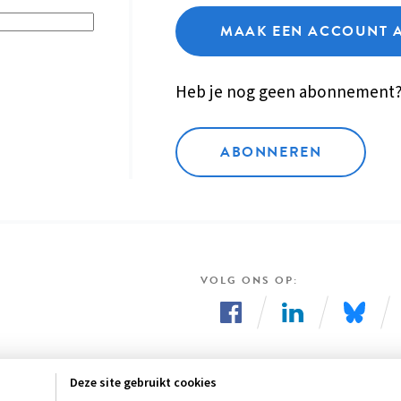
MAAK EEN ACCOUNT 
Heb je nog geen abonnement
ABONNEREN
VOLG ONS OP
Volg
Volg
Volg
ons
ons
ons
Deze site gebruikt cookies
op
op
op