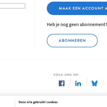
MAAK EEN ACCOUNT 
Heb je nog geen abonnement
ABONNEREN
VOLG ONS OP
Volg
Volg
Volg
ons
ons
ons
Deze site gebruikt cookies
op
op
op