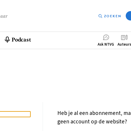
baar
ZOEKEN
Podcast
Compleme
Ask NTVG
Auteur
menu
Heb je al een abonnement, ma
geen account op de website?