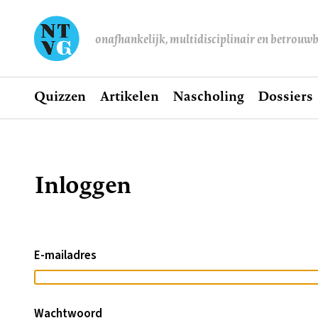
onafhankelijk, multidisciplinair en betrouw
Home
Quizzen
Artikelen
Nascholing
Dossiers
Hoofdnavigatie
Inloggen
Kruimelpad
E-mailadres
Wachtwoord