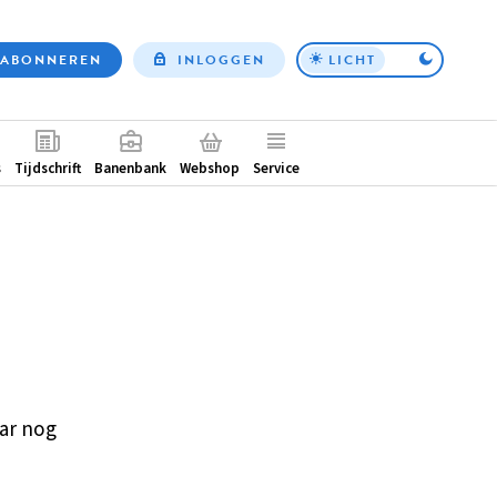
ABONNEREN
INLOGGEN
LICHT
Top
nav
ntair
s
Tijdschrift
Banenbank
Webshop
Service
ar nog