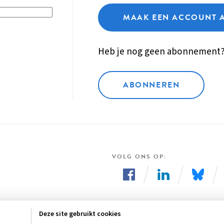
MAAK EEN ACCOUNT 
Heb je nog geen abonnement
ABONNEREN
VOLG ONS OP
Volg
Volg
Volg
ons
ons
ons
Deze site gebruikt cookies
op
op
op