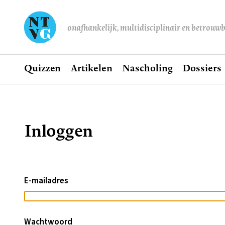
onafhankelijk, multidisciplinair en betrouw
Home
Quizzen
Artikelen
Nascholing
Dossiers
Hoofdnavigatie
Inloggen
Kruimelpad
E-mailadres
Wachtwoord