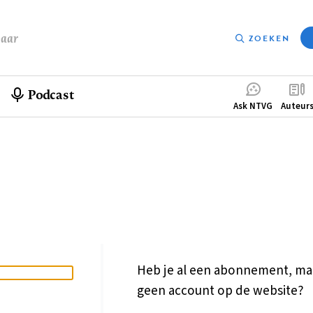
baar
ZOEKEN
Podcast
Compleme
Ask NTVG
Auteur
menu
Heb je al een abonnement, ma
geen account op de website?