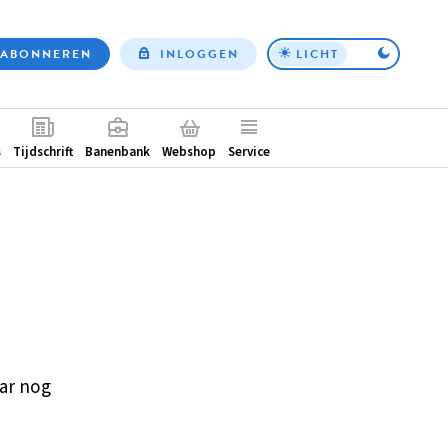
ABONNEREN
INLOGGEN
LICHT
Top
nav
ntair
s
Tijdschrift
Banenbank
Webshop
Service
ar nog