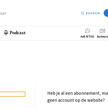
baar
ZOEKEN
Podcast
Compleme
Ask NTVG
Auteur
menu
Heb je al een abonnement, ma
geen account op de website?