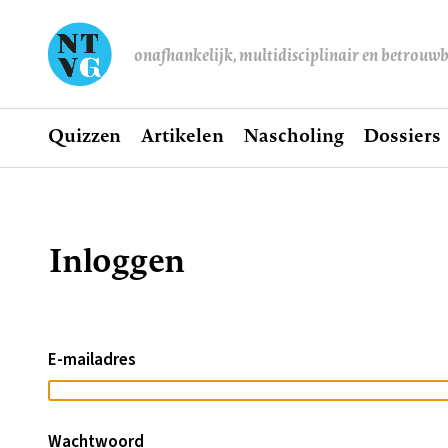
onafhankelijk, multidisciplinair en betrouw
Home
Quizzen
Artikelen
Nascholing
Dossiers
Hoofdnavigatie
Inloggen
Kruimelpad
E-mailadres
Wachtwoord