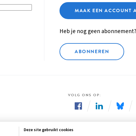
MAAK EEN ACCOUNT 
Heb je nog geen abonnement
ABONNEREN
VOLG ONS OP
Volg
Volg
Volg
ons
ons
ons
Deze site gebruikt cookies
op
op
op