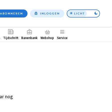
ABONNEREN
INLOGGEN
LICHT
Top
nav
ntair
s
Tijdschrift
Banenbank
Webshop
Service
ar nog