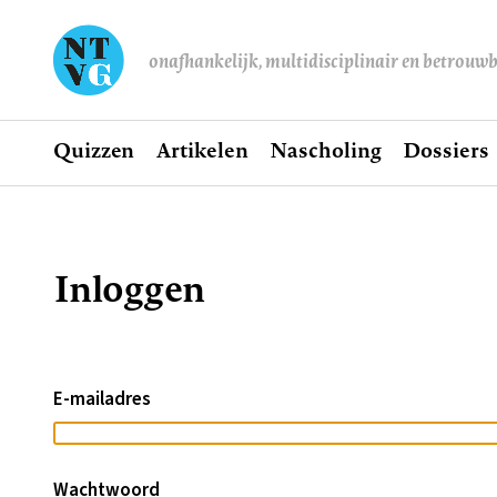
onafhankelijk, multidisciplinair en betrouw
Home
Quizzen
Artikelen
Nascholing
Dossiers
Hoofdnavigatie
Inloggen
Kruimelpad
E-mailadres
Wachtwoord