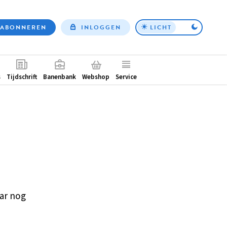
ABONNEREN
INLOGGEN
LICHT
Top
nav
ntair
s
Tijdschrift
Banenbank
Webshop
Service
ar nog