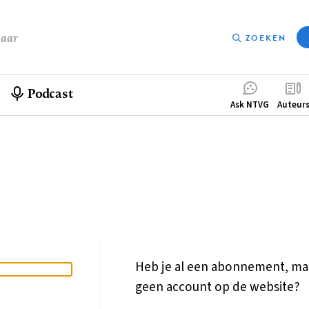
baar
ZOEKEN
Podcast
Compleme
Ask NTVG
Auteur
menu
Heb je al een abonnement, ma
geen account op de website?