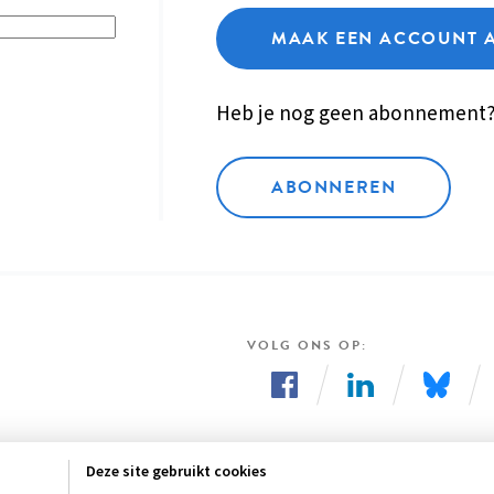
MAAK EEN ACCOUNT 
Heb je nog geen abonnement
ABONNEREN
VOLG ONS OP
Volg
Volg
Volg
ons
ons
ons
Deze site gebruikt cookies
op
op
op