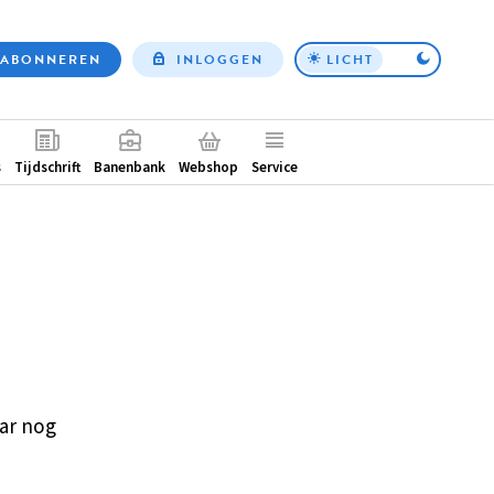
ABONNEREN
INLOGGEN
LICHT
Top
nav
ntair
s
Tijdschrift
Banenbank
Webshop
Service
ar nog