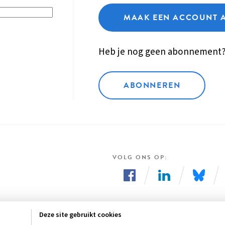
MAAK EEN ACCOUNT 
Heb je nog geen abonnement
ABONNEREN
VOLG ONS OP
Volg
Volg
Volg
ons
ons
ons
Deze site gebruikt cookies
op
op
op