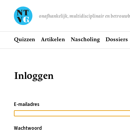
onafhankelijk, multidisciplinair en betrouw
Home
Quizzen
Artikelen
Nascholing
Dossiers
Hoofdnavigatie
Inloggen
Kruimelpad
E-mailadres
Wachtwoord