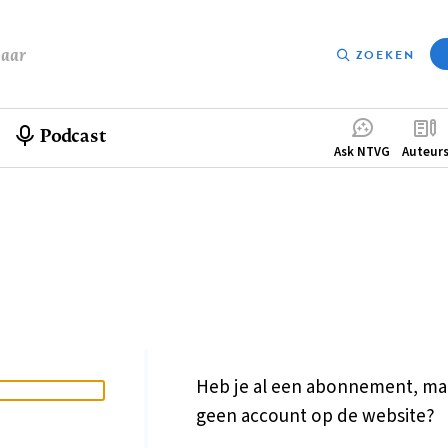
baar
ZOEKEN
Podcast
Compleme
Ask NTVG
Auteur
menu
Heb je al een abonnement, ma
geen account op de website?