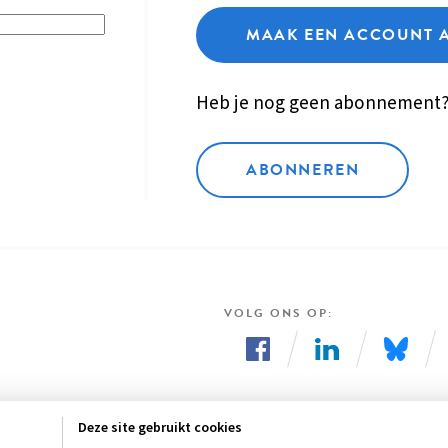
MAAK EEN ACCOUNT 
Heb je nog geen abonnement
ABONNEREN
VOLG ONS OP
Volg
Volg
Volg
ons
ons
ons
Deze site gebruikt cookies
op
op
op