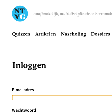
onafhankelijk, multidisciplinair en betrouw
Home
Quizzen
Artikelen
Nascholing
Dossiers
Hoofdnavigatie
Inloggen
Kruimelpad
E-mailadres
Wachtwoord