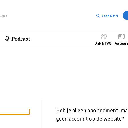
baar
ZOEKEN
Podcast
Compleme
Ask NTVG
Auteur
menu
Heb je al een abonnement, ma
geen account op de website?