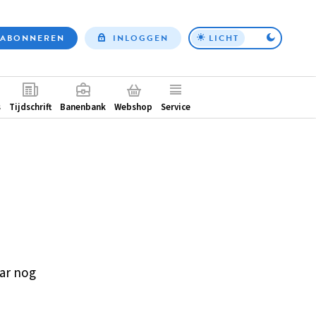
ABONNEREN
INLOGGEN
LICHT
Top
nav
ntair
s
Tijdschrift
Banenbank
Webshop
Service
ar nog