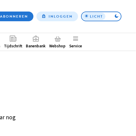
ABONNEREN
INLOGGEN
LICHT
Top
nav
ntair
s
Tijdschrift
Banenbank
Webshop
Service
ar nog