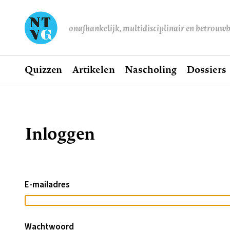
onafhankelijk, multidisciplinair en betrouw
Home
Quizzen
Artikelen
Nascholing
Dossiers
Hoofdnavigatie
Inloggen
Kruimelpad
E-mailadres
Wachtwoord