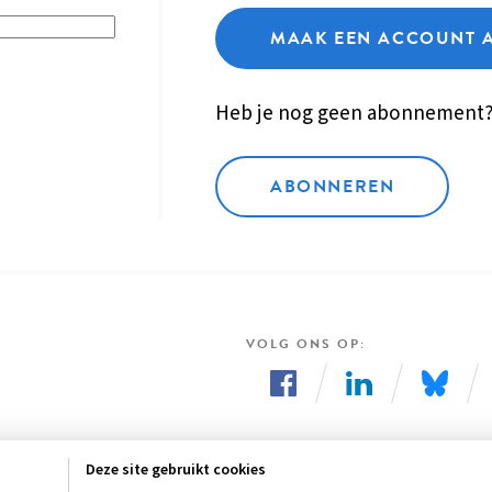
MAAK EEN ACCOUNT 
Heb je nog geen abonnement
ABONNEREN
VOLG ONS OP
Volg
Volg
Volg
ons
ons
ons
Deze site gebruikt cookies
op
op
op