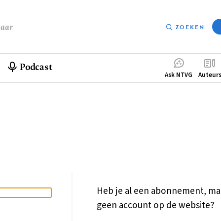
baar
ZOEKEN
Podcast
Compleme
Ask NTVG
Auteur
menu
Heb je al een abonnement, ma
geen account op de website?