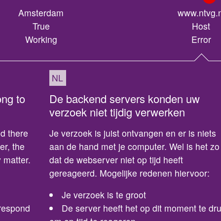
Amsterdam
www.ntvg.n
True
Host
Working
Error
NL
ong to
De backend servers konden uw
verzoek niet tijdig verwerken
d there
Je verzoek is juist ontvangen en er is niets
er, the
aan de hand met je computer. Wel is het zo
 matter.
dat de webserver niet op tijd heeft
gereageerd. Mogelijke redenen hiervoor:
Je verzoek is te groot
 respond
De server heeft het op dit moment te dr