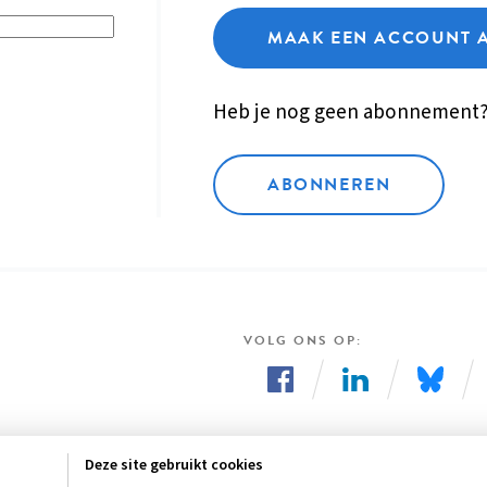
MAAK EEN ACCOUNT 
Heb je nog geen abonnement
ABONNEREN
VOLG ONS OP
Volg
Volg
Volg
ons
ons
ons
Deze site gebruikt cookies
op
op
op