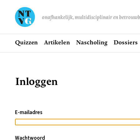
onafhankelijk, multidisciplinair en betrouw
Home
Quizzen
Artikelen
Nascholing
Dossiers
Hoofdnavigatie
Inloggen
Kruimelpad
E-mailadres
Wachtwoord