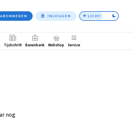
ABONNEREN
INLOGGEN
LICHT
Top
nav
ntair
s
Tijdschrift
Banenbank
Webshop
Service
ar nog