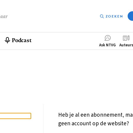
baar
ZOEKEN
Podcast
Compleme
Ask NTVG
Auteur
menu
Heb je al een abonnement, ma
geen account op de website?