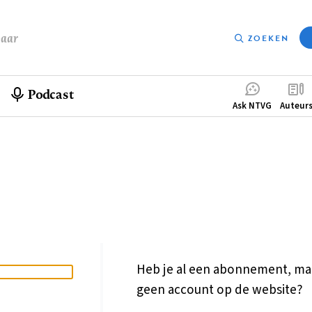
baar
ZOEKEN
Podcast
Compleme
Ask NTVG
Auteur
menu
Heb je al een abonnement, ma
geen account op de website?