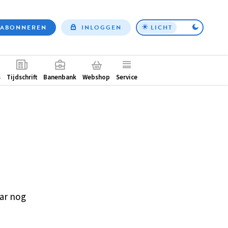
ABONNEREN
INLOGGEN
LICHT
Top
nav
ntair
s
Tijdschrift
Banenbank
Webshop
Service
ar nog