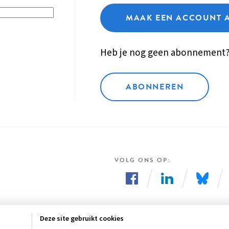
MAAK EEN ACCOUNT 
Heb je nog geen abonnement
ABONNEREN
VOLG ONS OP
Volg
Volg
Volg
ons
ons
ons
Deze site gebruikt cookies
op
op
op