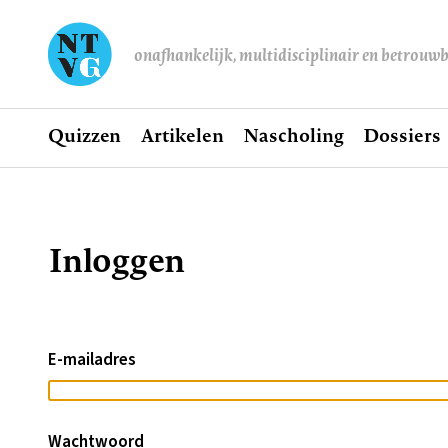
onafhankelijk, multidisciplinair en betrouw
Home
Quizzen
Artikelen
Nascholing
Dossiers
Hoofdnavigatie
Inloggen
Kruimelpad
E-mailadres
Wachtwoord