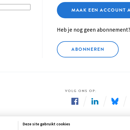
MAAK EEN ACCOUNT 
Heb je nog geen abonnement
ABONNEREN
VOLG ONS OP
Volg
Volg
Volg
ons
ons
ons
Deze site gebruikt cookies
op
op
op