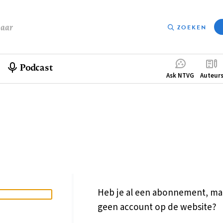
baar
ZOEKEN
Podcast
Compleme
Ask NTVG
Auteur
menu
Heb je al een abonnement, ma
geen account op de website?