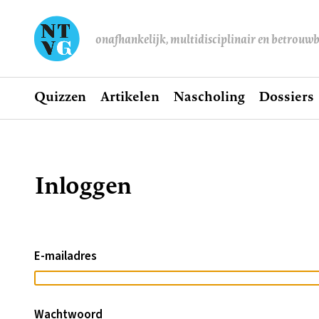
onafhankelijk, multidisciplinair en betrouw
Home
Quizzen
Artikelen
Nascholing
Dossiers
Hoofdnavigatie
Inloggen
Kruimelpad
E-mailadres
Wachtwoord