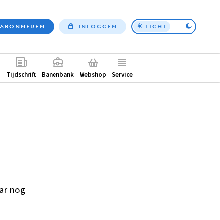
ABONNEREN
INLOGGEN
LICHT
Top
nav
ntair
s
Tijdschrift
Banenbank
Webshop
Service
ar nog