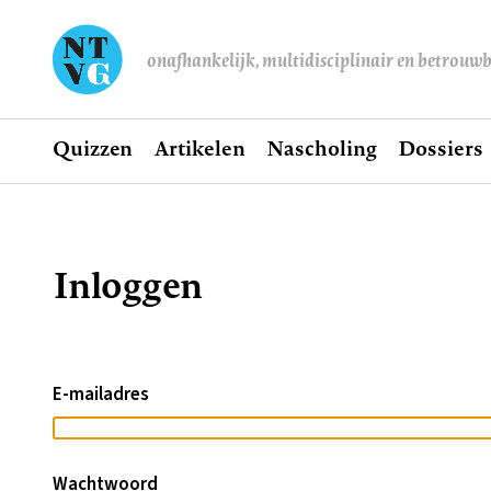
onafhankelijk, multidisciplinair en betrouw
Home
Quizzen
Artikelen
Nascholing
Dossiers
Hoofdnavigatie
Inloggen
Kruimelpad
E-mailadres
Wachtwoord