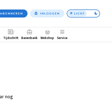
ABONNEREN
INLOGGEN
LICHT
Top
nav
ntair
s
Tijdschrift
Banenbank
Webshop
Service
ar nog