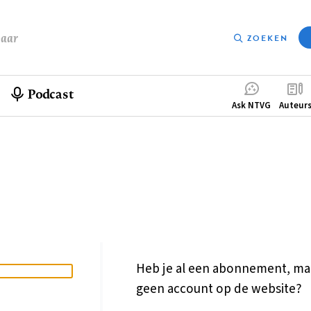
baar
ZOEKEN
Podcast
Compleme
Ask NTVG
Auteur
menu
Heb je al een abonnement, ma
geen account op de website?