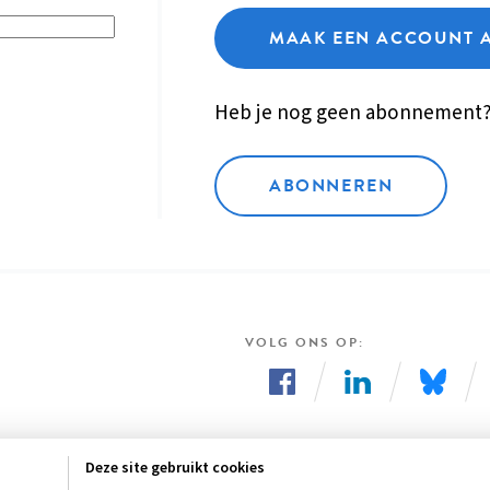
MAAK EEN ACCOUNT 
Heb je nog geen abonnement
ABONNEREN
VOLG ONS OP
Volg
Volg
Volg
ons
ons
ons
Deze site gebruikt cookies
op
op
op