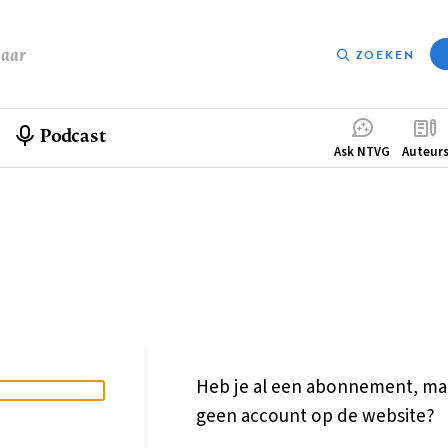
baar
ZOEKEN
Podcast
Compleme
Ask NTVG
Auteur
menu
Heb je al een abonnement, ma
geen account op de website?