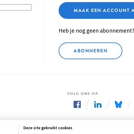
MAAK EEN ACCOUNT 
Heb je nog geen abonnement
ABONNEREN
VOLG ONS OP
Volg
Volg
Volg
ons
ons
ons
Deze site gebruikt cookies
op
op
op