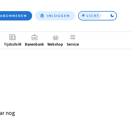
ABONNEREN
INLOGGEN
LICHT
Top
nav
ntair
s
Tijdschrift
Banenbank
Webshop
Service
ar nog