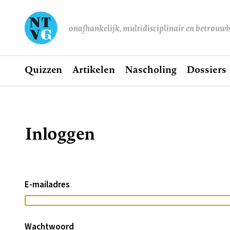
onafhankelijk, multidisciplinair en betrouw
Home
Quizzen
Artikelen
Nascholing
Dossiers
Hoofdnavigatie
Inloggen
Kruimelpad
E-mailadres
Wachtwoord