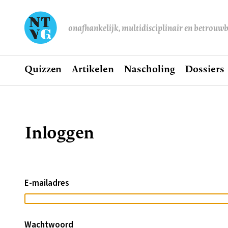
onafhankelijk, multidisciplinair en betrouw
Home
Quizzen
Artikelen
Nascholing
Dossiers
Hoofdnavigatie
Inloggen
Kruimelpad
E-mailadres
Wachtwoord