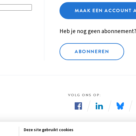
MAAK EEN ACCOUNT 
Heb je nog geen abonnement
ABONNEREN
VOLG ONS OP
Volg
Volg
Volg
ons
ons
ons
Deze site gebruikt cookies
op
op
op