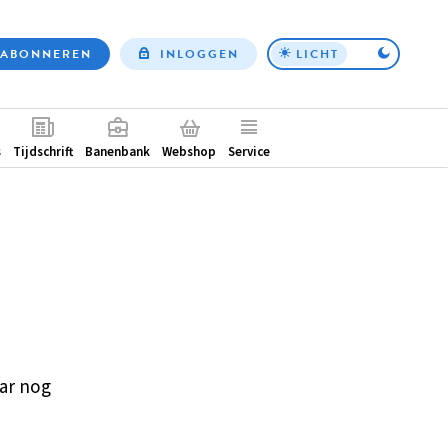
ABONNEREN
INLOGGEN
LICHT
Top
nav
ntair
s
Tijdschrift
Banenbank
Webshop
Service
ar nog