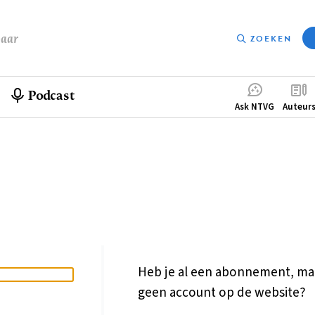
baar
ZOEKEN
Podcast
Compleme
Ask NTVG
Auteur
menu
Heb je al een abonnement, ma
geen account op de website?