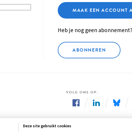
MAAK EEN ACCOUNT 
Heb je nog geen abonnement
ABONNEREN
VOLG ONS OP
Volg
Volg
Volg
ons
ons
ons
Deze site gebruikt cookies
op
op
op