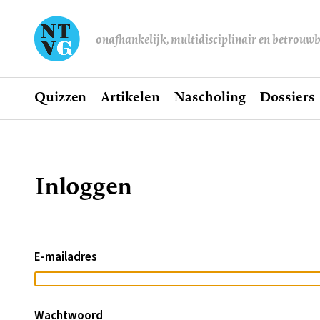
onafhankelijk, multidisciplinair en betrouw
Home
Quizzen
Artikelen
Nascholing
Dossiers
Hoofdnavigatie
Inloggen
Kruimelpad
E-mailadres
Wachtwoord