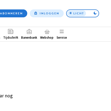
ABONNEREN
INLOGGEN
LICHT
Top
nav
ntair
s
Tijdschrift
Banenbank
Webshop
Service
ar nog