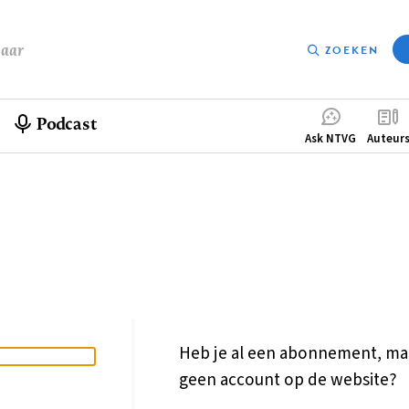
baar
ZOEKEN
Podcast
Compleme
Ask NTVG
Auteur
menu
Heb je al een abonnement, ma
geen account op de website?