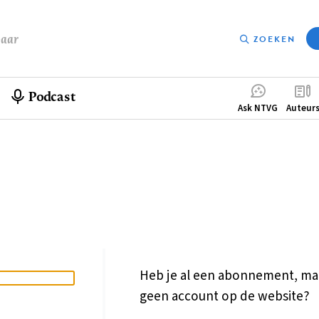
baar
ZOEKEN
Podcast
Compleme
Ask NTVG
Auteur
menu
Heb je al een abonnement, ma
geen account op de website?