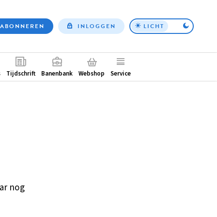
ABONNEREN
INLOGGEN
LICHT
Top
nav
ntair
s
Tijdschrift
Banenbank
Webshop
Service
ar nog