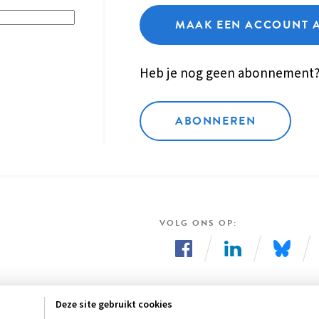
MAAK EEN ACCOUNT 
Heb je nog geen abonnement
ABONNEREN
VOLG ONS OP
Volg
Volg
Volg
ons
ons
ons
Deze site gebruikt cookies
op
op
op