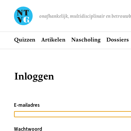
onafhankelijk, multidisciplinair en betrouw
Home
Quizzen
Artikelen
Nascholing
Dossiers
Hoofdnavigatie
Inloggen
Kruimelpad
E-mailadres
Wachtwoord