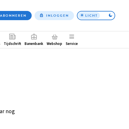
ABONNEREN
INLOGGEN
LICHT
Top
nav
ntair
s
Tijdschrift
Banenbank
Webshop
Service
ar nog