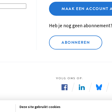
MAAK EEN ACCOUNT 
Heb je nog geen abonnement
ABONNEREN
VOLG ONS OP
Volg
Volg
Volg
ons
ons
ons
Deze site gebruikt cookies
op
op
op