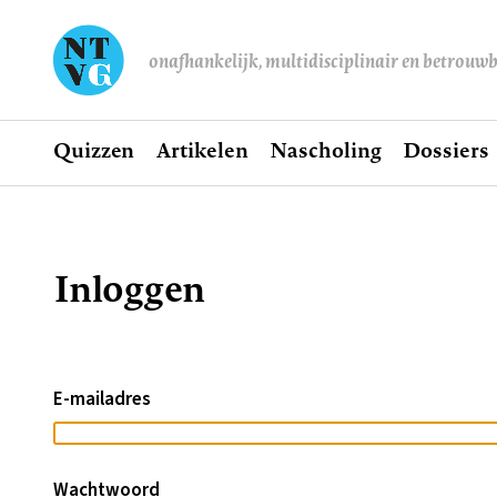
onafhankelijk, multidisciplinair en betrouw
Home
Quizzen
Artikelen
Nascholing
Dossiers
Hoofdnavigatie
Inloggen
Kruimelpad
E-mailadres
Wachtwoord