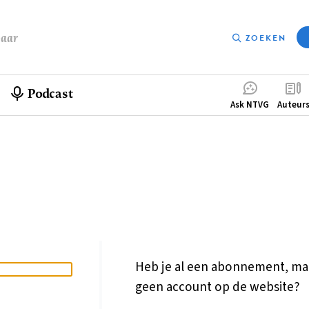
baar
ZOEKEN
Podcast
Compleme
Ask NTVG
Auteur
menu
Heb je al een abonnement, ma
geen account op de website?