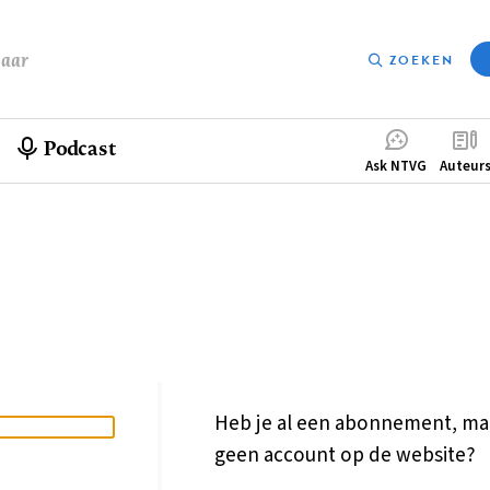
baar
ZOEKEN
Podcast
Compleme
Ask NTVG
Auteur
menu
Heb je al een abonnement, ma
geen account op de website?