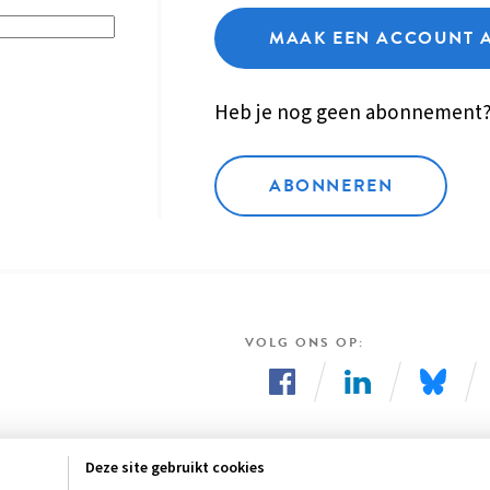
MAAK EEN ACCOUNT 
Heb je nog geen abonnement
ABONNEREN
VOLG ONS OP
Volg
Volg
Volg
ons
ons
ons
Deze site gebruikt cookies
op
op
op