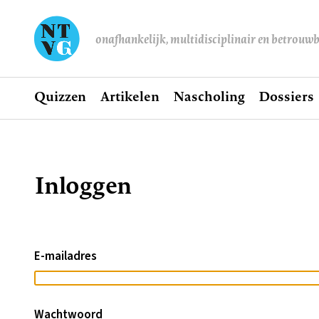
onafhankelijk, multidisciplinair en betrouw
Home
Quizzen
Artikelen
Nascholing
Dossiers
Hoofdnavigatie
Inloggen
Kruimelpad
E-mailadres
Wachtwoord