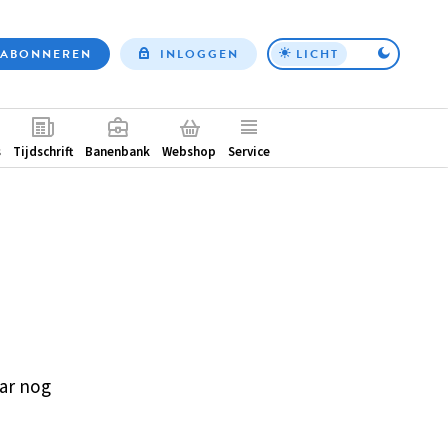
ABONNEREN
INLOGGEN
LICHT
Top
nav
ntair
s
Tijdschrift
Banenbank
Webshop
Service
ar nog